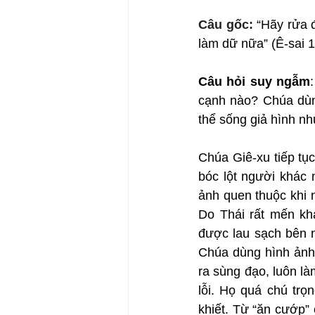
Câu gốc: 
“Hãy rửa 
làm dữ nữa” (Ê-sai 1
Câu hỏi suy ngẫm
cạnh nào? Chúa dùn
thể sống giả hình n
Chúa Giê-xu tiếp tục
bóc lột người khác
ảnh quen thuộc khi 
Do Thái rất mến kh
được lau sạch bên n
Chúa dùng hình ảnh 
ra sùng đạo, luôn là
lỗi. Họ quá chú trọ
khiết. Từ “ăn cướp” 