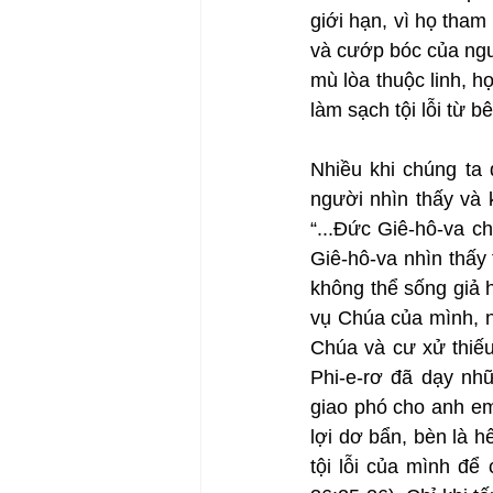
giới hạn, vì họ tham
và cướp bóc của ngư
mù lòa thuộc linh, h
làm sạch tội lỗi từ b
Nhiều khi chúng ta 
người nhìn thấy và 
“...Đức Giê-hô-va c
Giê-hô-va nhìn thấy
không thể sống giả 
vụ Chúa của mình, n
Chúa và cư xử thiếu
Phi-e-rơ đã dạy nh
giao phó cho anh em;
lợi dơ bẩn, bèn là h
tội lỗi của mình để