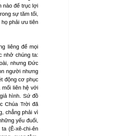
nào để trục lợi 
ong sự tăm tối, 
họ phải ưu tiên 
g liêng để mọi 
 nhở chúng ta: 
oài, nhưng Đức 
con người nhưng 
t động cơ phục 
mối liên hệ với 
iả hình. Sứ đồ 
 Chúa Trời đã 
, chẳng phải vì 
những yếu đuối, 
a (Ê-xê-chi-ên 