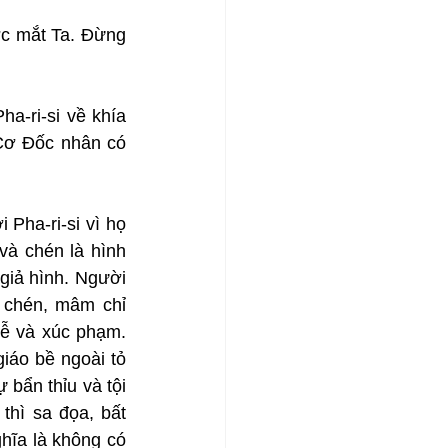
ớc mắt Ta. Đừng 
a-ri-si về khía 
ơ Đốc nhân có 
Pha-ri-si vì họ 
à chén là hình 
giả hình. Người 
chén, mâm chỉ 
ễ và xúc phạm. 
áo bề ngoài tỏ 
bẩn thỉu và tội 
hì sa đọa, bất 
hĩa là không có 