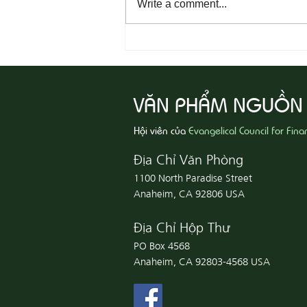
Write a comment...
08-04 Tha Thứ, Lấy Thiện Thắng
Ác
VĂN PHẨM NGUỒN
Hội viên của
Evangelical Council for Fina
Địa Chỉ Văn Phòng
1100 North Paradise Street
Anaheim, CA 92806 USA
Địa Chỉ Hộp Thư
PO Box 4568
Anaheim, CA 92803-4568 USA