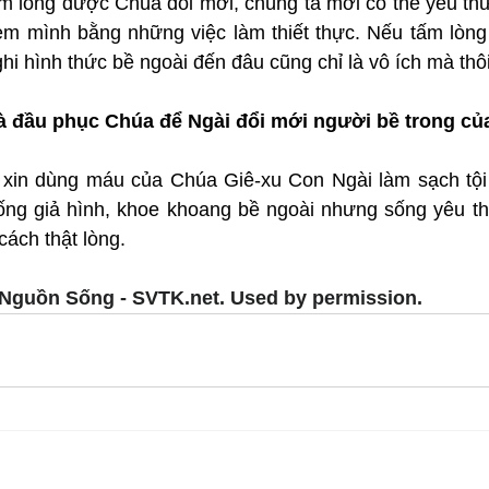
tấm lòng được Chúa đổi mới, chúng ta mới có thể yêu th
em mình bằng những việc làm thiết thực. Nếu tấm lòng 
ghi hình thức bề ngoài đến đâu cũng chỉ là vô ích mà thôi
à đầu phục Chúa để Ngài đổi mới người bề trong củ
xin dùng máu của Chúa Giê-xu Con Ngài làm sạch tội l
ống giả hình, khoe khoang bề ngoài nhưng sống yêu t
cách thật lòng.
Nguồn Sống - SVTK.net. Used by permission.