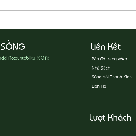
08-03 Đeo Đuổi Sự Công Chính
08-02
 SỐNG
Liên Kết
ncial Accountability (ECFA)
Bản đồ trang Web
Nhà Sách
Sống Với Thánh Kinh
Liên Hệ
Lượt Khách