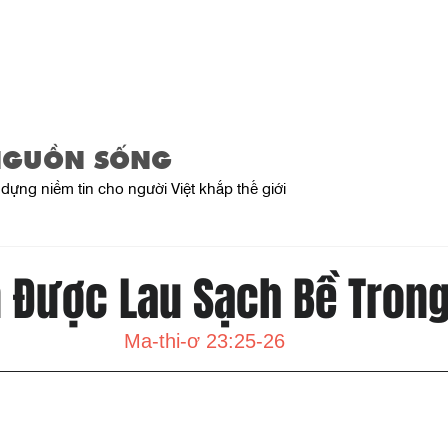
Home
About Us
Product
NGUỒN SỐNG
dựng niềm tin cho người Việt khắp thế giới
n Được Lau Sạch Bề Tron
Ma-thi-ơ 23:25-26