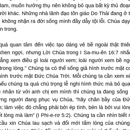
 lam, muốn hưởng thụ nên không bỏ qua bất kỳ thủ đoạn 
ời khác. Những nhà lãnh đạo tôn giáo Do Thái đang ở tr
ọ không nhận ra đời sống mình đầy dẫy tội lỗi. Chúa dạy 
ên trong.
quá quan tâm đến việc tạo dáng vẻ bề ngoài thật thiên
khen ngợi, nhưng Lời Chúa trong I Sa-mu-ên 16:7 nhắc
hẳng xem điều gì loài người xem; loài người xem bề ng
 trong lòng.” Chúng ta có thể sống giả hình trước mặt 
hình trước mặt Đức Chúa Trời. Mỗi chúng ta cần xem xé
ếu chúng ta quá chú trọng lễ nghi hình thức mà bỏ qua 
 nhân từ với anh chị em mình thì chúng ta đang sống g
ững người đang phục vụ Chúa, “hãy chăn bầy của Đức
 làm việc đó chẳng phải bởi ép tình, bèn là bởi vui lòng
ết lòng mà làm” (I Phi-e-rơ 5:2). Chúng ta cần nhìn biết 
 cầu xin Chúa lau sạch và đổi mới tấm lòng của chúng t