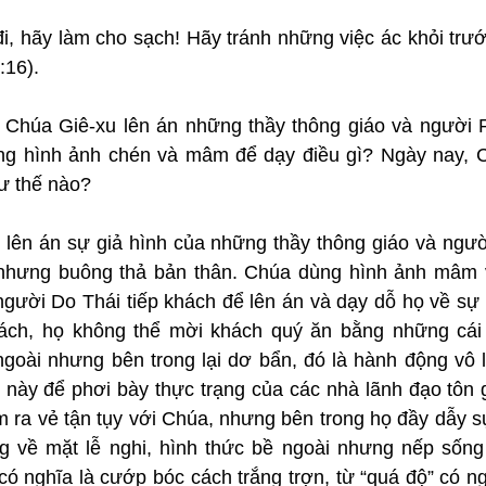
đi, hãy làm cho sạch! Hãy tránh những việc ác khỏi trư
:16).
: Chúa Giê-xu lên án những thầy thông giáo và người Ph
g hình ảnh chén và mâm để dạy điều gì? Ngày nay, C
hư thế nào?
 lên án sự giả hình của những thầy thông giáo và người 
 nhưng buông thả bản thân. Chúa dùng hình ảnh mâm v
người Do Thái tiếp khách để lên án và dạy dỗ họ về sự 
ách, họ không thể mời khách quý ăn bằng những cái 
goài nhưng bên trong lại dơ bẩn, đó là hành động vô l
này để phơi bày thực trạng của các nhà lãnh đạo tôn gi
m ra vẻ tận tụy với Chúa, nhưng bên trong họ đầy dẫy sự 
ng về mặt lễ nghi, hình thức bề ngoài nhưng nếp sống t
có nghĩa là cướp bóc cách trắng trợn, từ “quá độ” có ng