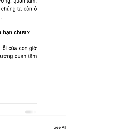
ương, quan tâm, 
chúng ta còn ô 
.
a bạn chưa?
ỗi của con giờ 
hương quan tâm 
See All