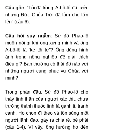
Câu gốc: 
“Tôi đã trồng, A-bô-lô đã tưới, 
nhưng Đức Chúa Trời đã làm cho lớn 
lên” (câu 6).
Câu hỏi suy ngẫm
: Sứ đồ Phao-lô 
muốn nói gì khi ông xưng mình và ông 
A-bô-lô là “kẻ tôi tớ”? Ông dùng hình 
ảnh trong nông nghiệp để giải thích 
điều gì? Bạn thường có thái độ nào với 
những người cùng phục vụ Chúa với 
mình?
Trong phần đầu, Sứ đồ Phao-lô cho 
thấy tinh thần của người xác thịt, chưa 
trưởng thành thuộc linh là ganh tị, tranh 
cạnh. Họ chọn đi theo và tôn sùng một 
người lãnh đạo, gây ra chia rẽ, bè phái 
(câu 1-4). Vì vậy, ông hướng họ đến 