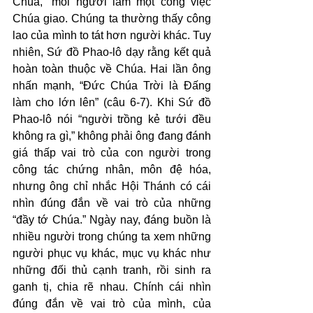
Chúa,” mỗi người làm một công việc 
Chúa giao. Chúng ta thường thấy công 
lao của mình to tát hơn người khác. Tuy 
nhiên, Sứ đồ Phao-lô dạy rằng kết quả 
hoàn toàn thuộc về Chúa. Hai lần ông 
nhấn mạnh, “Đức Chúa Trời là Đấng 
làm cho lớn lên” (câu 6-7). Khi Sứ đồ 
Phao-lô nói “người trồng kẻ tưới đều 
không ra gì,” không phải ông đang đánh 
giá thấp vai trò của con người trong 
công tác chứng nhân, môn đệ hóa, 
nhưng ông chỉ nhắc Hội Thánh có cái 
nhìn đúng đắn về vai trò của những 
“đầy tớ Chúa.” Ngày nay, đáng buồn là 
nhiều người trong chúng ta xem những 
người phục vụ khác, mục vụ khác như 
những đối thủ cạnh tranh, rồi sinh ra 
ganh tị, chia rẽ nhau. Chính cái nhìn 
đúng đắn về vai trò của mình, của 