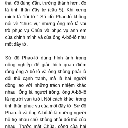
thái độ đúng đắn, trưởng thành hơn, đó 
là tinh thần đầy tớ (câu 5). Khi xưng 
mình là “tôi tớ,” Sứ đồ Phao-lô không 
nói về “chức vụ” nhưng ông mô tả vai 
trò phục vụ Chúa và phục vụ anh em 
của chính mình và của ông A-bô-lô như 
một đầy tớ.
Sứ đồ Phao-lô dùng hình ảnh trong 
nông nghiệp để giải thích quan điểm 
rằng ông A-bô-lô và ông không phải là 
đối thủ cạnh tranh, mà là hai người 
đồng lao với những trách nhiệm khác 
nhau: Ông là người trồng, ông A-bô-lô 
là người vun tưới. Nói cách khác, trong 
tinh thần phục vụ của một đầy tớ, Sứ đồ 
Phao-lô và ông A-bô-lô là những người 
hỗ trợ nhau chứ không phải đối thủ của 
nhau. Trước mắt Chúa, công của hai 