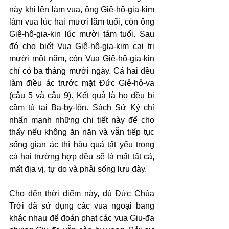
này khi lên làm vua, ông Giê-hô-gia-kim 
làm vua lúc hai mươi lăm tuổi, còn ông 
Giê-hô-gia-kin lúc mười tám tuổi. Sau 
đó cho biết Vua Giê-hô-gia-kim cai trị 
mười một năm, còn Vua Giê-hô-gia-kin 
chỉ có ba tháng mười ngày. Cả hai đều 
làm điều ác trước mặt Đức Giê-hô-va 
(câu 5 và câu 9). Kết quả là họ đều bị 
cầm tù tại Ba-by-lôn. Sách Sử Ký chỉ 
nhấn mạnh những chi tiết này để cho 
thấy nếu không ăn năn và vẫn tiếp tục 
sống gian ác thì hậu quả tất yếu trong 
cả hai trường hợp đều sẽ là mất tất cả, 
mất địa vị, tự do và phải sống lưu đày.
Cho đến thời điểm này, dù Đức Chúa 
Trời đã sử dụng các vua ngoại bang 
khác nhau để đoán phạt các vua Giu-đa 