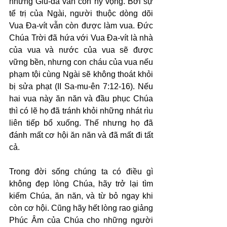
nhưng Giu-đa vẫn còn hy vọng. Bởi sự 
tể trị của Ngài, người thuộc dòng dõi 
Vua Đa-vít vẫn còn được làm vua. Đức 
Chúa Trời đã hứa với Vua Đa-vít là nhà 
của vua và nước của vua sẽ được 
vững bền, nhưng con cháu của vua nếu 
phạm tội cùng Ngài sẽ không thoát khỏi 
bị sửa phạt (II Sa-mu-ên 7:12-16). Nếu 
hai vua này ăn năn và đầu phục Chúa 
thì có lẽ họ đã tránh khỏi những nhát rìu 
liên tiếp bổ xuống. Thế nhưng họ đã 
đánh mất cơ hội ăn năn và đã mất đi tất 
cả.
Trong đời sống chúng ta có điều gì 
không đẹp lòng Chúa, hãy trở lại tìm 
kiếm Chúa, ăn năn, và từ bỏ ngay khi 
còn cơ hội. Cũng hãy hết lòng rao giảng 
Phúc Âm của Chúa cho những người 