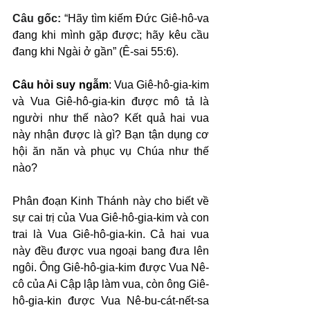
Câu gốc: 
“Hãy tìm kiếm Đức Giê-hô-va 
đang khi mình gặp được; hãy kêu cầu 
đang khi Ngài ở gần” (Ê-sai 55:6).
Câu hỏi suy ngẫm
: Vua Giê-hô-gia-kim 
và Vua Giê-hô-gia-kin được mô tả là 
người như thế nào? Kết quả hai vua 
này nhận được là gì? Bạn tận dụng cơ 
hội ăn năn và phục vụ Chúa như thế 
nào?
Phân đoạn Kinh Thánh này cho biết về 
sự cai trị của Vua Giê-hô-gia-kim và con 
trai là Vua Giê-hô-gia-kin. Cả hai vua 
này đều được vua ngoại bang đưa lên 
ngôi. Ông Giê-hô-gia-kim được Vua Nê-
cô của Ai Cập lập làm vua, còn ông Giê-
hô-gia-kin được Vua Nê-bu-cát-nết-sa 