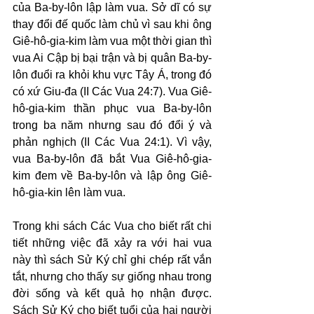
của Ba-by-lôn lập làm vua. Sở dĩ có sự 
thay đổi đế quốc làm chủ vì sau khi ông 
Giê-hô-gia-kim làm vua một thời gian thì 
vua Ai Cập bị bại trận và bị quân Ba-by-
lôn đuổi ra khỏi khu vực Tây Á, trong đó 
có xứ Giu-đa (II Các Vua 24:7). Vua Giê-
hô-gia-kim thần phục vua Ba-by-lôn 
trong ba năm nhưng sau đó đổi ý và 
phản nghịch (II Các Vua 24:1). Vì vậy, 
vua Ba-by-lôn đã bắt Vua Giê-hô-gia-
kim đem về Ba-by-lôn và lập ông Giê-
hô-gia-kin lên làm vua.
Trong khi sách Các Vua cho biết rất chi 
tiết những việc đã xảy ra với hai vua 
này thì sách Sử Ký chỉ ghi chép rất vắn 
tắt, nhưng cho thấy sự giống nhau trong 
đời sống và kết quả họ nhận được. 
Sách Sử Ký cho biết tuổi của hai người 