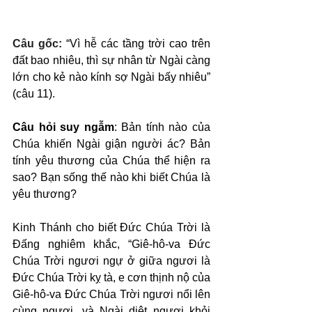
Câu gốc: 
“Vì hễ các tầng trời cao trên 
đất bao nhiêu, thì sự nhân từ Ngài càng 
lớn cho kẻ nào kính sợ Ngài bấy nhiêu” 
(câu 11).
Câu hỏi suy ngẫm
: Bản tính nào của 
Chúa khiến Ngài giận người ác? Bản 
tính yêu thương của Chúa thể hiện ra 
sao? Bạn sống thế nào khi biết Chúa là 
yêu thương?
Kinh Thánh cho biết Đức Chúa Trời là 
Đấng nghiêm khắc, “Giê-hô-va Đức 
Chúa Trời ngươi ngự ở giữa ngươi là 
Đức Chúa Trời kỵ tà, e cơn thịnh nộ của 
Giê-hô-va Đức Chúa Trời ngươi nổi lên 
cùng ngươi, và Ngài diệt ngươi khỏi 