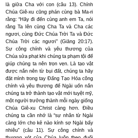
là giữa Cha với con (câu 13). Chính 
Chúa Giê-xu cũng phán cùng bà Ma-ri 
rằng: “Hãy đi đến cùng anh em Ta, nói 
rằng Ta lên cùng Cha Ta và Cha các 
ngươi, cùng Đức Chúa Trời Ta và Đức 
Chúa Trời các ngươi” (Giăng 20:17). 
Sự công chính và yêu thương của 
Chúa sửa phạt khi chúng ta phạm tội để 
giúp chúng ta nên trọn vẹn. Là tạo vật 
được nắn nên từ bụi đất, chúng ta hãy 
đặt mình trong tay Đấng Tạo Hóa công 
chính và yêu thương để Ngài uốn nắn 
chúng ta trở thành tạo vật mới tuyệt mỹ, 
một người trưởng thành mỗi ngày giống 
Chúa Giê-xu Christ càng hơn. Điều 
chúng ta cần nhớ là “sự nhân từ Ngài 
càng lớn cho kẻ nào kính sợ Ngài bấy 
nhiêu” (câu 11). Sự công chính và 
thương xót của Chúa luôn theo đuổi 