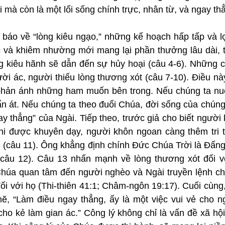
mà còn là một lối sống chính trực, nhân từ, và ngay thẳ
báo về “lòng kiêu ngạo,” những kế hoạch hấp tấp và lợi
c và khiêm nhường mới mang lại phần thưởng lâu dài, t
ng kiêu hãnh sẽ dẫn đến sự hủy hoại (câu 4-6). Những c
ời ác, người thiếu lòng thương xót (câu 7-10). Điều nà
hản ánh những ham muốn bên trong. Nếu chúng ta nuôi 
 lấn át. Nếu chúng ta theo đuổi Chúa, đời sống của chúng
y thẳng” của Ngài. Tiếp theo, trước giả cho biết người
Khi được khuyên dạy, người khôn ngoan càng thêm tri t
ối (câu 11). Ông khẳng định chính Đức Chúa Trời là Đấn
(câu 12). Câu 13 nhấn mạnh về lòng thương xót đối v
Chúa quan tâm đến người nghèo và Ngài truyền lệnh cho
ối với họ (Thi-thiên 41:1; Châm-ngôn 19:17). Cuối cùng,
, “Làm điều ngay thẳng, ấy là một việc vui vẻ cho ng
ho kẻ làm gian ác.” Công lý không chỉ là vấn đề xã hội