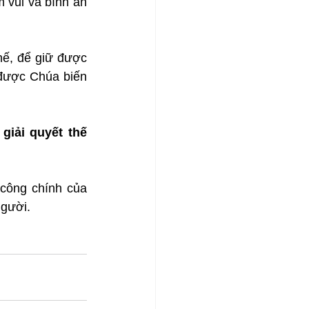
 vui và bình an 
hế, để giữ được 
được Chúa biến 
iải quyết thế 
công chính của 
người.