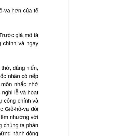
-va hơn của tế 
rước giả mô tả 
 chính và ngay 
thờ, dâng hiến, 
ốc nhân có nếp 
ô-môn nhắc nhở 
nghi lễ và hoạt 
 công chính và 
c Giê-hô-va đòi 
iêm nhường với 
 chúng ta phản 
hững hành động 