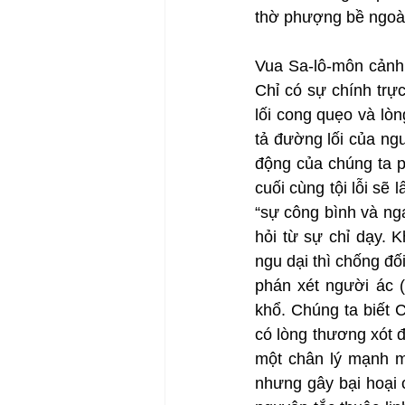
thờ phượng bề ngoài 
Vua Sa-lô-môn cảnh 
Chỉ có sự chính trự
lối cong quẹo và lò
tả đường lối của ngư
động của chúng ta p
cuối cùng tội lỗi sẽ
“sự công bình và nga
hỏi từ sự chỉ dạy. 
ngu dại thì chống đ
phán xét người ác 
khổ. Chúng ta biết 
có lòng thương xót đ
một chân lý mạnh mẽ
nhưng gây bại hoại c