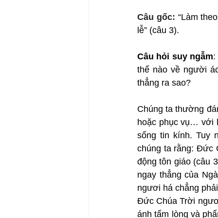
Câu gốc: 
“Làm theo
lễ” (câu 3).
Câu hỏi suy ngẫm
:
thế nào về người á
thẳng ra sao?
Chúng ta thường đán
hoặc phục vụ… với l
sống tin kính. Tuy
chúng ta rằng: Đức 
động tôn giáo (câu 
ngay thẳng của Ngài
ngươi há chẳng phải
Đức Chúa Trời ngươi
ánh tấm lòng và phẩ