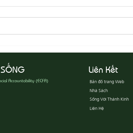
08-03 Đeo Đuổi Sự Công Chính
08-02
 SỐNG
Liên Kết
ncial Accountability (ECFA)
Bản đồ trang Web
Nhà Sách
Sống Với Thánh Kinh
Liên Hệ