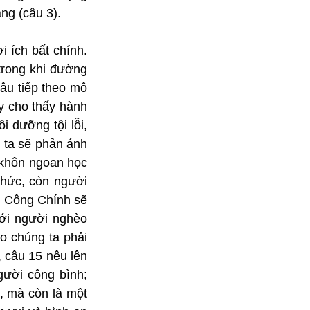
ng (câu 3).
 ích bất chính. 
rong khi đường 
âu tiếp theo mô 
y cho thấy hành 
dưỡng tội lỗi, 
 ta sẽ phản ánh 
 khôn ngoan học 
hức, còn người 
g Công Chính sẽ 
ới người nghèo 
 chúng ta phải 
 câu 15 nêu lên 
ười công bình; 
, mà còn là một 