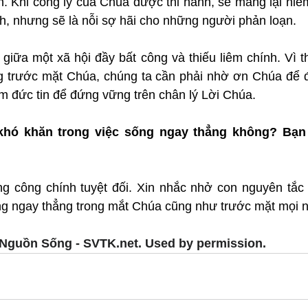
h. Khi công lý của Chúa được thi hành, sẽ mang lại niềm
h, nhưng sẽ là nỗi sợ hãi cho những người phản loạn.
giữa một xã hội đầy bất công và thiếu liêm chính. Vì t
g trước mặt Chúa, chúng ta cần phải nhờ ơn Chúa để 
m đức tin để đứng vững trên chân lý Lời Chúa.
hó khăn trong việc sống ngay thẳng không? Bạn g
 công chính tuyệt đối. Xin nhắc nhở con nguyên tắc 
ng ngay thẳng trong mắt Chúa cũng như trước mặt mọi 
Nguồn Sống - SVTK.net. Used by permission.