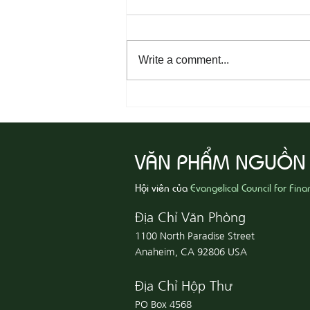
Write a comment...
08-04 Tha Thứ, Lấy Thiện Thắng
Ác
VĂN PHẨM NGUỒN
Hội viên của
Evangelical Council for Fina
Địa Chỉ Văn Phòng
1100 North Paradise Street
Anaheim, CA 92806 USA
Địa Chỉ Hộp Thư
PO Box 4568