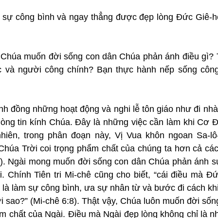
 sự công bình và ngay thẳng được đẹp lòng Đức Giê-hô
 Chúa muốn đời sống con dân Chúa phản ánh điều gì? T
c và người công chính? Bạn thực hành nếp sống công
h đồng những hoạt động và nghi lễ tôn giáo như đi nhà 
òng tin kính Chúa. Đây là những việc cần làm khi Cơ Đ
 nhiên, trong phân đoạn này, Vị Vua khôn ngoan Sa-l
Chúa Trời coi trọng phẩm chất của chúng ta hơn cả các 
3). Ngài mong muốn đời sống con dân Chúa phản ánh sự
. Chính Tiên tri Mi-chê cũng cho biết, “cái điều mà Đứ
 là làm sự công bình, ưa sự nhân từ và bước đi cách kh
 sao?” (Mi-chê 6:8). Thật vậy, Chúa luôn muốn đời sống
m chất của Ngài. Điều mà Ngài đẹp lòng không chỉ là n