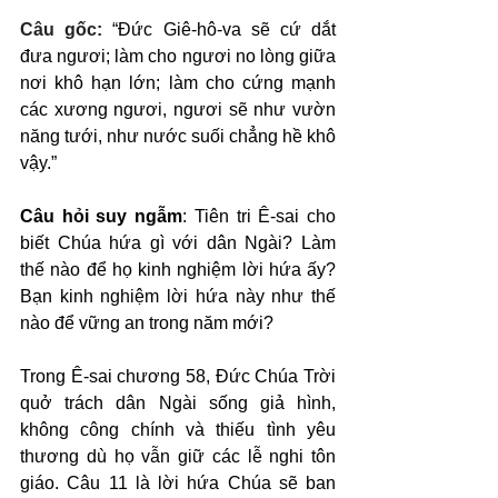
Câu gốc: 
“Đức Giê-hô-va sẽ cứ dắt 
đưa ngươi; làm cho ngươi no lòng giữa 
nơi khô hạn lớn; làm cho cứng mạnh 
các xương ngươi, ngươi sẽ như vườn 
năng tưới, như nước suối chẳng hề khô 
vậy.”
Câu hỏi suy ngẫm
: Tiên tri Ê-sai cho 
biết Chúa hứa gì với dân Ngài? Làm 
thế nào để họ kinh nghiệm lời hứa ấy? 
Bạn kinh nghiệm lời hứa này như thế 
nào để vững an trong năm mới?
Trong Ê-sai chương 58, Đức Chúa Trời 
quở trách dân Ngài sống giả hình, 
không công chính và thiếu tình yêu 
thương dù họ vẫn giữ các lễ nghi tôn 
giáo. Câu 11 là lời hứa Chúa sẽ ban 