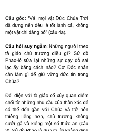
Câu gốc: 
“Vả, mọi vật Đức Chúa Trời 
đã dựng nên đều là tốt lành cả, không 
một vật chi đáng bỏ” (câu 4a).
Câu hỏi suy ngẫm
: Những người theo 
tà giáo chủ trương điều gì? Sứ đồ 
Phao-lô sửa lại những sự dạy dỗ sai 
lạc ấy bằng cách nào? Cơ Đốc nhân 
cần làm gì để giữ vững đức tin trong 
Chúa?
Đối diện với tà giáo cổ xúy quan điểm 
chối từ những nhu cầu của thân xác để 
có thể đến gần với Chúa và trở nên 
thiêng liêng hơn, chủ trương không 
cưới gả và kiêng một số thức ăn (câu 
3). Sứ đồ Phao-lô đưa ra lời khẳng định 