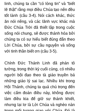
linh, chúng ta cần “có lòng tin” và “biết 
lẽ thật” rằng mọi điều Chúa tạo nên đều 
tốt lành (câu 3-4). Nói cách khác, thức 
ăn nói riêng, và các lãnh vực khác mà 
Đức Chúa Trời đã thiết lập trong cuộc 
sống nói chung, sẽ được thánh hóa bởi 
chúng ta có sự hiểu biết đúng đắn theo 
Lời Chúa, bởi sự cầu nguyện và sống 
với tinh thần biết ơn (câu 3-5).
Chính Đức Thánh Linh đã phán tỏ 
tường, trong thời kỳ cuối cùng, có nhiều 
người bội đạo theo tà giáo truyền bá 
những giáo lý sai lạc. Nhiều khi trong 
Hội Thánh, chúng ta quá chú trọng đến 
việc cấm đoán điều này, không được 
làm điều kia để giữ sự thánh khiết, 
nhưng lại lơ là Lời Chúa và nghèo nàn 
trong mối tương giao với Chúa. Đó là 