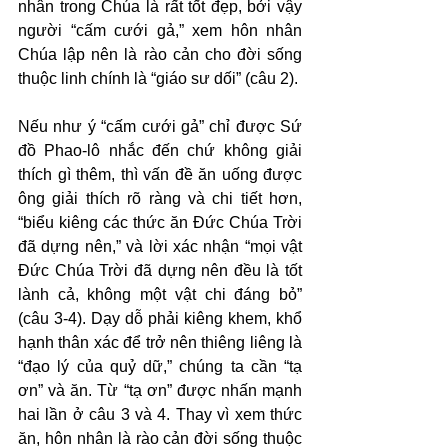
nhân trong Chúa là rất tốt đẹp, bởi vậy 
người “cấm cưới gả,” xem hôn nhân 
Chúa lập nên là rào cản cho đời sống 
thuộc linh chính là “giáo sư dối” (câu 2).
Nếu như ý “cấm cưới gả” chỉ được Sứ 
đồ Phao-lô nhắc đến chứ không giải 
thích gì thêm, thì vấn đề ăn uống được 
ông giải thích rõ ràng và chi tiết hơn, 
“biểu kiêng các thức ăn Đức Chúa Trời 
đã dựng nên,” và lời xác nhận “mọi vật 
Đức Chúa Trời đã dựng nên đều là tốt 
lành cả, không một vật chi đáng bỏ” 
(câu 3-4). Dạy dỗ phải kiêng khem, khổ 
hạnh thân xác để trở nên thiêng liêng là 
“đạo lý của quỷ dữ,” chúng ta cần “tạ 
ơn” và ăn. Từ “tạ ơn” được nhấn mạnh 
hai lần ở câu 3 và 4. Thay vì xem thức 
ăn, hôn nhân là rào cản đời sống thuộc 