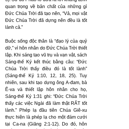
quan trọng về bản chất của những gì 
Đức Chúa Trời đã tạo nên, “Vả, mọi vật 
Đức Chúa Trời đã dựng nên đều là tốt 
lành cả.”
Buộc sống độc thân là “đạo lý của quỷ 
dữ,” vì hôn nhân do Đức Chúa Trời thiết 
lập. Khi sáng tạo vũ trụ và vạn vật, sách 
Sáng-thế Ký kết thúc bằng câu: “Đức 
Chúa Trời thấy điều đó là tốt lành” 
(Sáng-thế Ký 1:10, 12, 18, 25). Tuy 
nhiên, sau khi tạo dựng ông A-đam, bà 
Ê-va và thiết lập hôn nhân cho họ, 
Sáng-thế Ký 1:31 ghi: “Đức Chúa Trời 
thấy các việc Ngài đã làm thật RẤT tốt 
lành.” Phép lạ đầu tiên Chúa Giê-xu 
thực hiện là phép lạ cho một đám cưới 
tại Ca-na (Giăng 2:1-12). Do đó, hôn 