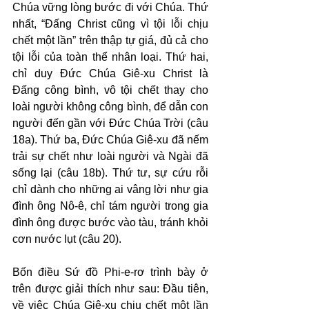
Chúa vững lòng bước đi với Chúa. Thứ 
nhất, “Đấng Christ cũng vì tội lỗi chịu 
chết một lần” trên thập tự giá, đủ cả cho 
tội lỗi của toàn thể nhân loại. Thứ hai, 
chỉ duy Đức Chúa Giê-xu Christ là 
Đấng công bình, vô tội chết thay cho 
loài người không công bình, để dẫn con 
người đến gần với Đức Chúa Trời (câu 
18a). Thứ ba, Đức Chúa Giê-xu đã nếm 
trải sự chết như loài người và Ngài đã 
sống lại (câu 18b). Thứ tư, sự cứu rỗi 
chỉ dành cho những ai vâng lời như gia 
đình ông Nô-ê, chỉ tám người trong gia 
đình ông được bước vào tàu, tránh khỏi 
cơn nước lụt (câu 20).
Bốn điều Sứ đồ Phi-e-rơ trình bày ở 
trên được giải thích như sau: Đầu tiên, 
về việc Chúa Giê-xu chịu chết một lần 