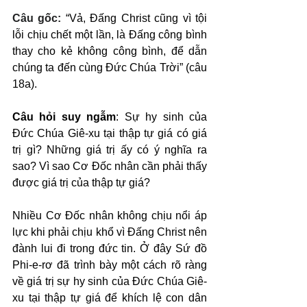
Câu gốc: 
“Vả, Đấng Christ cũng vì tội 
lỗi chịu chết một lần, là Đấng công bình 
thay cho kẻ không công bình, để dẫn 
chúng ta đến cùng Đức Chúa Trời” (câu 
18a).
Câu hỏi suy ngẫm
: Sự hy sinh của 
Đức Chúa Giê-xu tại thập tự giá có giá 
trị gì? Những giá trị ấy có ý nghĩa ra 
sao? Vì sao Cơ Đốc nhân cần phải thấy 
được giá trị của thập tự giá?
Nhiều Cơ Đốc nhân không chịu nổi áp 
lực khi phải chịu khổ vì Đấng Christ nên 
đành lui đi trong đức tin. Ở đây Sứ đồ 
Phi-e-rơ đã trình bày một cách rõ ràng 
về giá trị sự hy sinh của Đức Chúa Giê-
xu tại thập tự giá để khích lệ con dân 