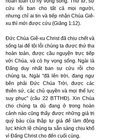
hoàn toàn có hy vọng sống. Thứ tư, sự 
cứu rỗi ban cho tất cả mọi người, 
nhưng chỉ ai tin và tiếp nhận Chúa Giê-
xu thì mới được cứu (Giăng 1:12).
Đức Chúa Giê-xu Christ đã chịu chết và 
sống lại để tội lỗi chúng ta được thứ tha 
hoàn toàn, được cầu nguyện trực tiếp 
với Chúa, và có hy vọng sống. Ngài là 
Đấng duy nhất ban sự cứu rỗi cho 
chúng ta, Ngài “đã lên trời, đang ngự 
bên phải Đức Chúa Trời, được các 
thiên sứ, các chủ quyền và mọi thế lực 
suy phục” (câu 22 BTTHĐ). Xin Chúa 
cho chúng ta dù đang ở trong hoàn 
cảnh nào cũng thấy được những giá trị 
quý báu của thập tự giá để làm động 
lực khích lệ chúng ta sẵn sàng chịu khổ 
vì Đấng Christ cho đến cuối cùng.