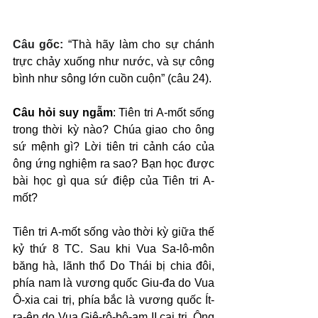
Câu gốc: 
“Thà hãy làm cho sự chánh 
trực chảy xuống như nước, và sự công 
bình như sông lớn cuồn cuộn” (câu 24).
Câu hỏi suy ngẫm
: Tiên tri A-mốt sống 
trong thời kỳ nào? Chúa giao cho ông 
sứ mệnh gì? Lời tiên tri cảnh cáo của 
ông ứng nghiệm ra sao? Bạn học được 
bài học gì qua sứ điệp của Tiên tri A-
mốt?
Tiên tri A-mốt sống vào thời kỳ giữa thế 
kỷ thứ 8 TC. Sau khi Vua Sa-lô-môn 
băng hà, lãnh thổ Do Thái bị chia đôi, 
phía nam là vương quốc Giu-đa do Vua 
Ô-xia cai trị, phía bắc là vương quốc Ít-
ra-ên do Vua Giê-rô-bô-am II cai trị. Ông 