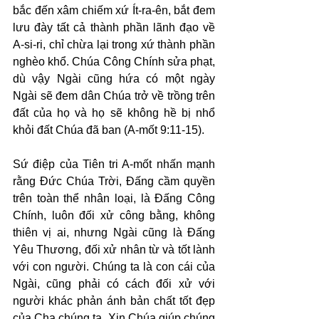
bắc đến xâm chiếm xứ Ít-ra-ên, bắt đem 
lưu đày tất cả thành phần lãnh đạo về 
A-si-ri, chỉ chừa lại trong xứ thành phần 
nghèo khổ. Chúa Công Chính sửa phạt, 
dù vậy Ngài cũng hứa có một ngày 
Ngài sẽ đem dân Chúa trở về trồng trên 
đất của họ và họ sẽ không hề bị nhổ 
khỏi đất Chúa đã ban (A-mốt 9:11-15).
Sứ điệp của Tiên tri A-mốt nhấn mạnh 
rằng Đức Chúa Trời, Đấng cầm quyền 
trên toàn thể nhân loại, là Đấng Công 
Chính, luôn đối xử công bằng, không 
thiên vị ai, nhưng Ngài cũng là Đấng 
Yêu Thương, đối xử nhân từ và tốt lành 
với con người. Chúng ta là con cái của 
Ngài, cũng phải có cách đối xử với 
người khác phản ánh bản chất tốt đẹp 
của Cha chúng ta. Xin Chúa giúp chúng 