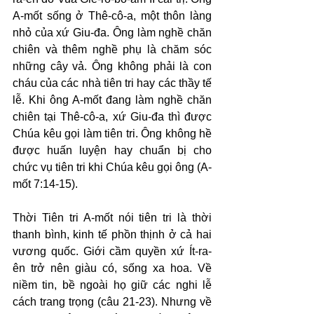
A-mốt sống ở Thê-cô-a, một thôn làng 
nhỏ của xứ Giu-đa. Ông làm nghề chăn 
chiên và thêm nghề phụ là chăm sóc 
những cây vả. Ông không phải là con 
cháu của các nhà tiên tri hay các thầy tế 
lễ. Khi ông A-mốt đang làm nghề chăn 
chiên tại Thê-cô-a, xứ Giu-đa thì được 
Chúa kêu gọi làm tiên tri. Ông không hề 
được huấn luyện hay chuẩn bị cho 
chức vụ tiên tri khi Chúa kêu gọi ông (A-
mốt 7:14-15).
Thời Tiên tri A-mốt nói tiên tri là thời 
thanh bình, kinh tế phồn thịnh ở cả hai 
vương quốc. Giới cầm quyền xứ Ít-ra-
ên trở nên giàu có, sống xa hoa. Về 
niềm tin, bề ngoài họ giữ các nghi lễ 
cách trang trọng (câu 21-23). Nhưng về 