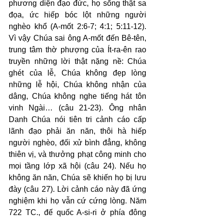
phương diện đạo đức, họ sống thật sa 
đọa, ức hiếp bóc lột những người 
nghèo khổ (A-mốt 2:6-7; 4:1; 5:11-12). 
Vì vậy Chúa sai ông A-mốt đến Bê-tên, 
trung tâm thờ phượng của Ít-ra-ên rao 
truyền những lời thật nặng nề: Chúa 
ghét của lễ, Chúa không đẹp lòng 
những lễ hội, Chúa không nhận của 
dâng, Chúa không nghe tiếng hát tôn 
vinh Ngài… (câu 21-23). Ông nhân 
Danh Chúa nói tiên tri cảnh cáo cấp 
lãnh đạo phải ăn năn, thôi hà hiếp 
người nghèo, đối xử bình đẳng, không 
thiên vị, và thưởng phạt công minh cho 
mọi tầng lớp xã hội (câu 24). Nếu họ 
không ăn năn, Chúa sẽ khiến họ bị lưu 
đày (câu 27). Lời cảnh cáo này đã ứng 
nghiệm khi họ vẫn cứ cứng lòng. Năm 
722 TC., đế quốc A-si-ri ở phía đông 