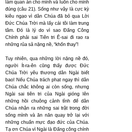
làm quan án cho mình và luôn cho mình 
đúng (câu 21). Sống như vậy là cực kỳ 
kiêu ngạo vì dân Chúa đã bỏ qua Lời 
Đức Chúa Trời mà lấy cái tôi làm trung 
tâm. Đó là lý do vì sao Đấng Công 
Chính phải sai Tiên tri Ê-sai đi rao ra 
những rủa sả nặng nề, “khốn thay”!
Tuy nhiên, qua những lời nặng nề đó, 
người Ít-ra-ên cũng thấy được Đức 
Chúa Trời yêu thương dân Ngài biết 
bao! Nếu Chúa trách phạt ngay thì dân 
Chúa chắc không ai còn sống, nhưng 
Ngài sai tiên tri của Ngài gióng lên 
những hồi chuông cảnh tỉnh để dân 
Chúa nhận ra những sai trật trong đời 
sống mình và ăn năn quay trở lại với 
những chuẩn mực đạo đức của Chúa. 
Tạ ơn Chúa vì Ngài là Đấng công chính 