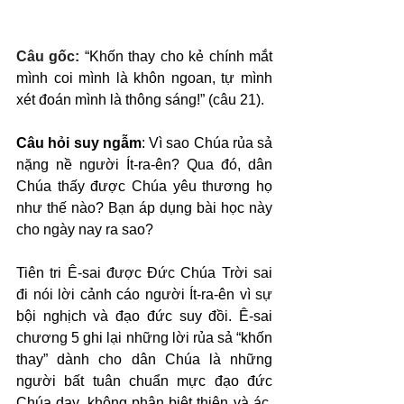
Câu gốc: 
“Khốn thay cho kẻ chính mắt 
mình coi mình là khôn ngoan, tự mình 
xét đoán mình là thông sáng!” (câu 21).
Câu hỏi suy ngẫm
: Vì sao Chúa rủa sả 
nặng nề người Ít-ra-ên? Qua đó, dân 
Chúa thấy được Chúa yêu thương họ 
như thế nào? Bạn áp dụng bài học này 
cho ngày nay ra sao?
Tiên tri Ê-sai được Đức Chúa Trời sai 
đi nói lời cảnh cáo người Ít-ra-ên vì sự 
bội nghịch và đạo đức suy đồi. Ê-sai 
chương 5 ghi lại những lời rủa sả “khốn 
thay” dành cho dân Chúa là những 
người bất tuân chuẩn mực đạo đức 
Chúa dạy, không phân biệt thiện và ác, 