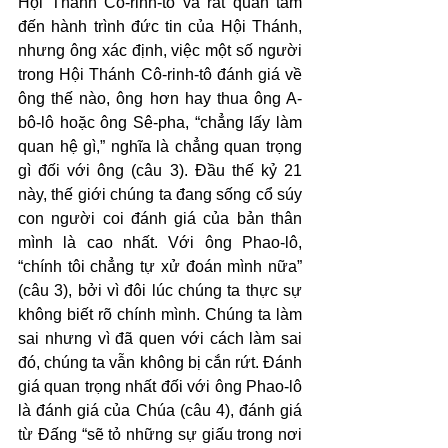
Hội Thánh Cô-rinh-tô và rất quan tâm 
đến hành trình đức tin của Hội Thánh, 
nhưng ông xác định, việc một số người 
trong Hội Thánh Cô-rinh-tô đánh giá về 
ông thế nào, ông hơn hay thua ông A-
bô-lô hoặc ông Sê-pha, “chẳng lấy làm 
quan hệ gì,” nghĩa là chẳng quan trọng 
gì đối với ông (câu 3). Đầu thế kỷ 21 
này, thế giới chúng ta đang sống cổ súy 
con người coi đánh giá của bản thân 
mình là cao nhất. Với ông Phao-lô, 
“chính tôi chẳng tự xử đoán mình nữa” 
(câu 3), bởi vì đôi lúc chúng ta thực sự 
không biết rõ chính mình. Chúng ta làm 
sai nhưng vì đã quen với cách làm sai 
đó, chúng ta vẫn không bị cắn rứt. Đánh 
giá quan trọng nhất đối với ông Phao-lô 
là đánh giá của Chúa (câu 4), đánh giá 
từ Đấng “sẽ tỏ những sự giấu trong nơi 