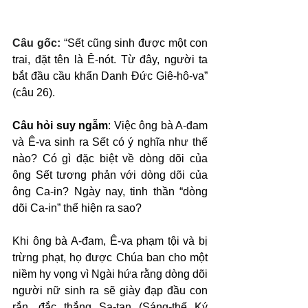
Câu gốc: 
“Sết cũng sinh được một con 
trai, đặt tên là Ê-nót. Từ đây, người ta 
bắt đầu cầu khẩn Danh Đức Giê-hô-va” 
(câu 26).
Câu hỏi suy ngẫm
: Việc ông bà A-đam 
và Ê-va sinh ra Sết có ý nghĩa như thế 
nào? Có gì đặc biệt về dòng dõi của 
ông Sết tương phản với dòng dõi của 
ông Ca-in? Ngày nay, tinh thần “dòng 
dõi Ca-in” thể hiện ra sao?
Khi ông bà A-đam, Ê-va phạm tội và bị 
trừng phạt, họ được Chúa ban cho một 
niềm hy vọng vì Ngài hứa rằng dòng dõi 
người nữ sinh ra sẽ giày đạp đầu con 
rắn, đắc thắng Sa-tan (Sáng-thế Ký 