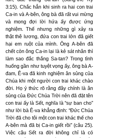
3:15). Chắc hẳn khi sinh ra hai con trai 
Ca-in và A-bên, ông bà đã rất vui mừng 
và mong đợi lời hứa ấy được ứng 
nghiệm. Thế nhưng những gì xảy ra 
thật thê lương, đứa con trai lớn đã giết 
hại em ruột của mình. Ông A-bên đã 
chết còn ông Ca-in lại là kẻ sát nhân thì 
làm sao đắc thắng Sa-tan? Trong tình 
huống gần như tuyệt vọng ấy, ông bà A-
đam, Ê-va đã kinh nghiệm ân sủng của 
Chúa khi một người con trai khác chào 
đời. Họ ý thức rõ rằng đây chính là ân 
sủng của Đức Chúa Trời nên đã đặt tên 
con trai ấy là Sết, nghĩa là “sự ban cho” 
như lời bà Ê-va khẳng định: “Đức Chúa 
Trời đã cho tôi một con trai khác thế cho 
A-bên mà đã bị Ca-in giết rồi” (câu 25). 
Việc cậu Sết ra đời không chỉ là có 