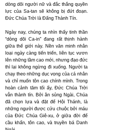
dòng dõi người nữ và đắc thắng quyền 
lực của Sa-tan sẽ không bị đứt đoạn. 
Đức Chúa Trời là Đấng Thành Tín.
Ngày nay, chúng ta nhìn thấy tinh thần 
“dòng dõi Ca-in” đang rất thịnh hành 
giữa thế giới này. Nền văn minh nhân 
loại ngày càng tiến triển, liên tục vươn 
lên những tầm cao mới, nhưng đạo đức 
thì lại không ngừng đi xuống. Người ta 
chạy theo những dục vọng của cá nhân 
và chỉ muốn tôn cao chính mình. Trong 
hoàn cảnh tăm tối ấy, Đức Chúa Trời 
vẫn thành tín. Bởi ân sủng Ngài, Chúa 
đã chọn lựa và đặt để Hội Thánh, là 
những người được cứu chuộc bởi máu 
của Đức Chúa Giê-xu, ở giữa đời để 
cầu khẩn, tôn cao, và truyền bá Danh 
Ngài.