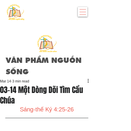
VĂN PHẨM NGUỒN
SỐNG
Mar 14
3 min read
03-14 Một Dòng Dõi Tìm Cầu
Chúa
Sáng-thế Ký 4:
25-26