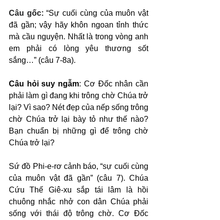
Câu gốc: 
“Sự cuối cùng của muôn vật 
đã gần; vậy hãy khôn ngoan tỉnh thức 
mà cầu nguyện. Nhất là trong vòng anh 
em phải có lòng yêu thương sốt 
sắng…” (câu 7-8a).
Câu hỏi suy ngẫm
: Cơ Đốc nhân cần 
phải làm gì đang khi trông chờ Chúa trở 
lại? Vì sao? Nét đẹp của nếp sống trông 
chờ Chúa trở lại bày tỏ như thế nào? 
Bạn chuẩn bị những gì để trông chờ 
Chúa trở lại?
Sứ đồ Phi-e-rơ cảnh báo, “sự cuối cùng 
của muôn vật đã gần” (câu 7). Chúa 
Cứu Thế Giê-xu sắp tái lâm là hồi 
chuông nhắc nhở con dân Chúa phải 
sống với thái độ trông chờ. Cơ Đốc 