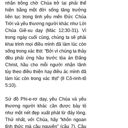
nhân trông chờ Chúa trở lại phải thể 
hiện bằng một đời sống tăng trưởng 
liên tục trong tình yêu mến Đức Chúa 
Trời và yêu thương người khác như Lời 
Chúa Giê-xu dạy (Mác 12:30-31). Vì 
trong ngày cuối cùng, chúng ta sẽ phải 
khai trình mọi điều mình đã làm lúc còn 
sống trong xác thịt: “Bởi vì chúng ta thảy 
đều phải ứng hầu trước tòa án Đấng 
Christ, hầu cho mỗi người nhận lãnh 
tùy theo điều thiện hay điều ác mình đã 
làm lúc còn trong xác thịt” (II Cô-rinh-tô 
5:10).
Sứ đồ Phi-e-rơ dạy, yêu Chúa và yêu 
thương người khác cần được bày tỏ 
như một nét đẹp xuất phát từ đáy lòng. 
Thứ nhất, với Chúa, hãy “khôn ngoan 
tỉnh thức mà cầu nguyện” (câu 7). Cầu 