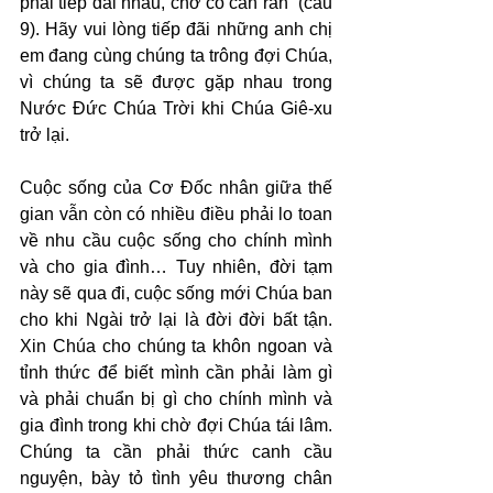
phải tiếp đãi nhau, chớ có cằn rằn” (câu 
9). Hãy vui lòng tiếp đãi những anh chị 
em đang cùng chúng ta trông đợi Chúa, 
vì chúng ta sẽ được gặp nhau trong 
Nước Đức Chúa Trời khi Chúa Giê-xu 
trở lại.
Cuộc sống của Cơ Đốc nhân giữa thế 
gian vẫn còn có nhiều điều phải lo toan 
về nhu cầu cuộc sống cho chính mình 
và cho gia đình… Tuy nhiên, đời tạm 
này sẽ qua đi, cuộc sống mới Chúa ban 
cho khi Ngài trở lại là đời đời bất tận. 
Xin Chúa cho chúng ta khôn ngoan và 
tỉnh thức để biết mình cần phải làm gì 
và phải chuẩn bị gì cho chính mình và 
gia đình trong khi chờ đợi Chúa tái lâm. 
Chúng ta cần phải thức canh cầu 
nguyện, bày tỏ tình yêu thương chân 