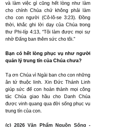
và làm việc gì cũng hết lòng như làm 
cho chính Chúa chứ không phải làm 
cho con người (Cô-lô-se 3:23). Đồng 
thời, khắc ghi lời dạy của Chúa trong 
thư Phi-líp 4:13, “Tôi làm được mọi sự 
nhờ Đấng ban thêm sức cho tôi.”
Bạn có hết lòng phục vụ như người 
quản lý trung tín của Chúa chưa?
Tạ ơn Chúa vì Ngài ban cho con những 
ân tứ thuộc linh. Xin Đức Thánh Linh 
giúp sức để con hoàn thành mọi công 
tác Chúa giao hầu cho Danh Chúa 
được vinh quang qua đời sống phục vụ 
trung tín của con.
(c) 2026 Văn Phẩm Nguồn Sống - 
SVTK.net. Used by permission.