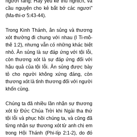
ngươi rằng: Hãy yêu kẻ thù nghịch, và 
cầu nguyện cho kẻ bắt bớ các ngươi” 
(Ma-thi-ơ 5:43-44).
Trong Kinh Thánh, ân sủng và thương 
xót thường đi chung với nhau (I Ti-mô-
thê 1:2), nhưng vẫn có những khác biệt 
nhỏ. Ân sủng là sự đáp ứng với tội lỗi, 
còn thương xót là sự đáp ứng đối với 
hậu quả của tội lỗi. Ân sủng được bày 
tỏ cho người không xứng đáng, còn 
thương xót là tình thương đối với người 
khốn cùng.
Chúng ta đã nhiều lần nhận sự thương 
xót từ Đức Chúa Trời khi Ngài tha thứ 
tội lỗi và phục hồi chúng ta, và cũng đã 
từng nhận sự thương xót từ anh chị em 
trong Hội Thánh (Phi-líp 2:1-2), do đó 