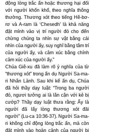
động lòng trắc ẩn hoặc thương hại đối 
với người khốn khổ, theo nghĩa thông 
thường. Thương xót theo tiếng Hê-bơ-
rơ và A-ram là ‘Chesedh’ là khả năng 
đặt mình vào vị trí người đó cho đến 
chừng chúng ta nhìn sự vật bằng cái 
nhìn của người ấy, suy nghĩ bằng tâm trí 
của người ấy, và cảm xúc bằng chính 
cảm xúc của người ấy.”
Chúa Giê-xu đã làm rõ ý nghĩa của từ 
“thương xót” trong ẩn dụ Người Sa-ma-
ri Nhân Lành. Sau khi kể ẩn dụ, Chúa 
đã hỏi thầy dạy luật: “Trong ba người 
đó, ngươi tưởng ai là lân cận với kẻ bị 
cướp? Thầy dạy luật thưa rằng: Ấy là 
người đã lấy lòng thương xót đãi 
người” (Lu-ca 10:36-37). Người Sa-ma-
ri không chỉ động lòng trắc ẩn, mà còn 
đặt mình vào hoàn cảnh của người bị 