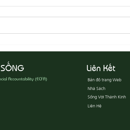
08-03 Đeo Đuổi Sự Công Chính
08-02
 SỐNG
Liên Kết
ncial Accountability (ECFA)
Bản đồ trang Web
Nhà Sách
Sống Với Thánh Kinh
Liên Hệ