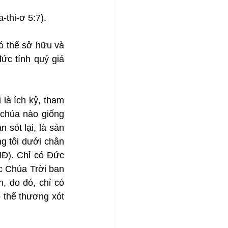
thi-ơ 5:7).
ó thể sở hữu và 
c tính quý giá 
là ích kỷ, tham 
chúa nào giống 
sót lại, là sản 
g tôi dưới chân 
HĐ). Chỉ có Đức 
 Chúa Trời ban 
 do đó, chỉ có 
thể thương xót 