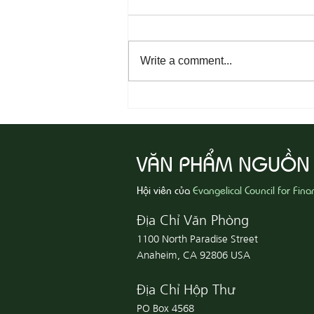
Write a comment...
08-04 Tha Thứ, Lấy Thiện Thắng
Ác
VĂN PHẨM NGUỒN
Hội viên của
Evangelical Council for Fina
Địa Chỉ Văn Phòng
1100 North Paradise Street
Anaheim, CA 92806 USA
Địa Chỉ Hộp Thư
PO Box 4568