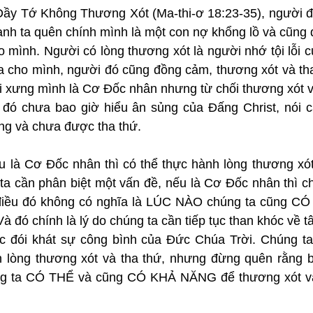
ầy Tớ Không Thương Xót (Ma-thi-ơ 18:23-35), người đầ
anh ta quên chính mình là một con nợ khổng lồ và cũng 
 mình. Người có lòng thương xót là người nhớ tội lỗi c
 cho mình, người đó cũng đồng cảm, thương xót và tha
 xưng mình là Cơ Đốc nhân nhưng từ chối thương xót và 
 đó chưa bao giờ hiểu ân sủng của Đấng Christ, nói cá
ng và chưa được tha thứ.
u là Cơ Đốc nhân thì có thể thực hành lòng thương xót 
a cần phân biệt một vấn đề, nếu là Cơ Đốc nhân thì ch
điều đó không có nghĩa là LÚC NÀO chúng ta cũng CÓ
à đó chính là lý do chúng ta cần tiếp tục than khóc về tâm 
ục đói khát sự công bình của Đức Chúa Trời. Chúng ta c
h lòng thương xót và tha thứ, nhưng đừng quên rằng b
g ta CÓ THỂ và cũng CÓ KHẢ NĂNG để thương xót và 