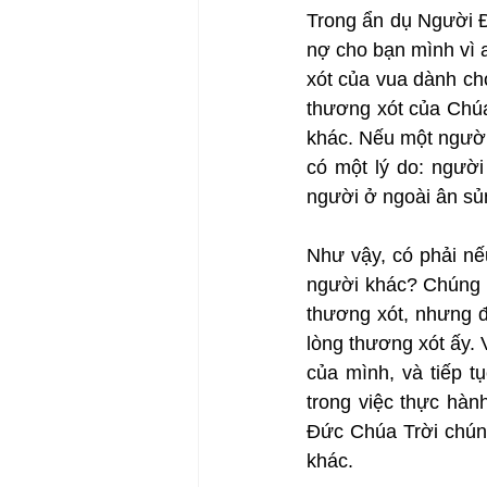
Trong ẩn dụ Người Đ
nợ cho bạn mình vì 
xót của vua dành cho
thương xót của Chúa
khác. Nếu một người
có một lý do: người
người ở ngoài ân sủ
Như vậy, có phải nế
người khác? Chúng t
thương xót, nhưng 
lòng thương xót ấy. V
của mình, và tiếp t
trong việc thực hàn
Đức Chúa Trời chún
khác.