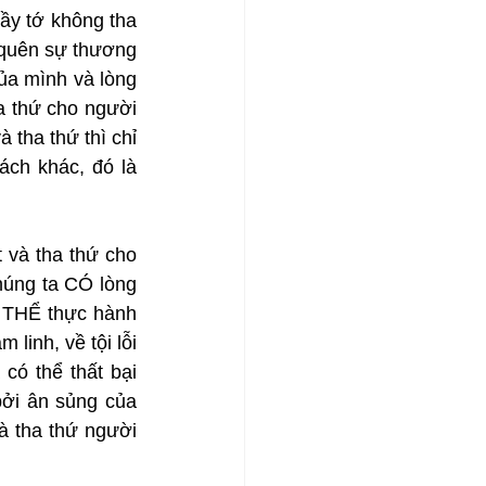
y tớ không tha 
quên sự thương 
ủa mình và lòng 
 thứ cho người 
tha thứ thì chỉ 
ch khác, đó là 
và tha thứ cho 
úng ta CÓ lòng 
 THỂ thực hành 
linh, về tội lỗi 
ó thể thất bại 
ởi ân sủng của 
tha thứ người 