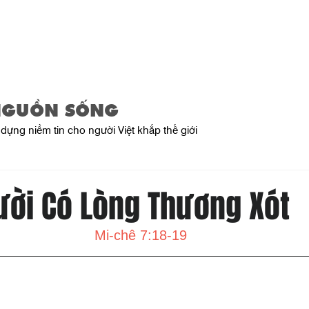
Home
About Us
Product
NGUỒN SỐNG
dựng niềm tin cho người Việt khắp thế giới
ười Có Lòng Thương Xót
Mi-chê 7:18-19