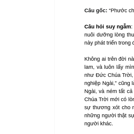
Câu gốc: 
“Phước cho
Câu hỏi suy ngẫm
:
nuôi dưỡng lòng thư
này phát triển trong
Không ai trên đời nà
lam, và luôn lấy mì
như Đức Chúa Trời, 
nghiệp Ngài,” cũng l
Ngài, và ném tất cả
Chúa Trời mới có lò
sự thương xót cho n
những người thật sự
người khác.