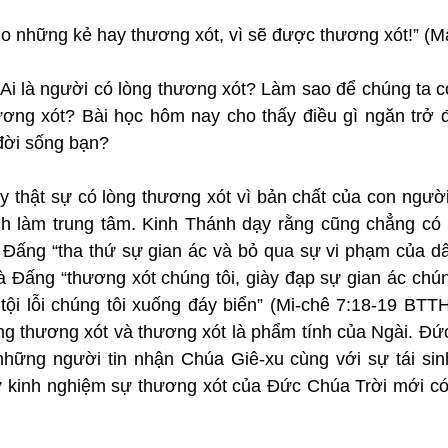
 những kẻ hay thương xót, vì sẽ được thương xót!” (Ma-
 Ai là người có lòng thương xót? Làm sao để chúng ta c
ơng xót? Bài học hôm nay cho thấy điều gì ngăn trở đứ
 đời sống bạn?
y thật sự có lòng thương xót vì bản chất của con người 
nh làm trung tâm. Kinh Thánh dạy rằng cũng chẳng có 
Đấng “tha thứ sự gian ác và bỏ qua sự vi phạm của dân 
à Đấng “thương xót chúng tôi, giày đạp sự gian ác chún
 tội lỗi chúng tôi xuống đáy biển” (Mi-chê 7:18-19 BTT
ng thương xót và thương xót là phẩm tính của Ngài. Đức
hững người tin nhận Chúa Giê-xu cùng với sự tái sinh,
 kinh nghiệm sự thương xót của Đức Chúa Trời mới có 