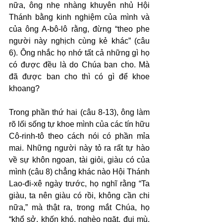
nữa, ông nhẹ nhàng khuyên nhủ Hội 
Thánh bằng kinh nghiệm của mình và 
của ông A-bô-lô rằng, đừng “theo phe 
người này nghịch cùng kẻ khác” (câu 
6). Ông nhắc họ nhớ tất cả những gì họ 
có được đều là do Chúa ban cho. Mà 
đã được ban cho thì có gì để khoe 
khoang?
Trong phần thứ hai (câu 8-13), ông làm 
rõ lối sống tự khoe mình của các tín hữu 
Cô-rinh-tô theo cách nói có phần mỉa 
mai. Những người này tỏ ra rất tự hào 
về sự khôn ngoan, tài giỏi, giàu có của 
mình (câu 8) chẳng khác nào Hội Thánh 
Lao-đi-xê ngày trước, họ nghĩ rằng “Ta 
giàu, ta nên giàu có rồi, không cần chi 
nữa,” mà thật ra, trong mắt Chúa, họ 
“khổ sở, khốn khó, nghèo ngặt, đui mù, 