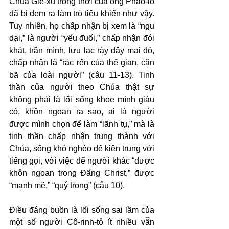
Chúa Giê-xu trong thời của ông Phao-lô 
đã bị đem ra làm trò tiêu khiển như vậy. 
Tuy nhiên, họ chấp nhận bị xem là “ngu 
dại,” là người “yếu đuối,” chấp nhận đói 
khát, trần mình, lưu lạc rày đây mai đó, 
chấp nhận là “rác rến của thế gian, cặn 
bã của loài người” (câu 11-13). Tinh 
thần của người theo Chúa thật sự 
không phải là lối sống khoe mình giàu 
có, khôn ngoan ra sao, ai là người 
được mình chọn để làm “lãnh tụ,” mà là 
tinh thần chấp nhận trung thành với 
Chúa, sống khó nghèo để kiên trung với 
tiếng gọi, với việc để người khác “được 
khôn ngoan trong Đấng Christ,” được 
“mạnh mẽ,” “quý trọng” (câu 10).
Điều đáng buồn là lối sống sai lầm của 
một số người Cô-rinh-tô ít nhiều vẫn 