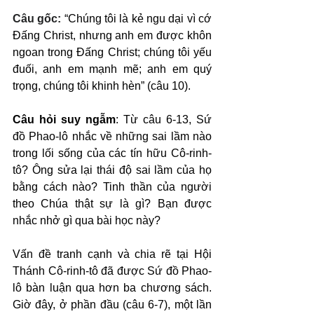
Câu gốc: 
“Chúng tôi là kẻ ngu dại vì cớ 
Đấng Christ, nhưng anh em được khôn 
ngoan trong Đấng Christ; chúng tôi yếu 
đuối, anh em mạnh mẽ; anh em quý 
trọng, chúng tôi khinh hèn” (câu 10).
Câu hỏi suy ngẫm
: Từ câu 6-13, Sứ 
đồ Phao-lô nhắc về những sai lầm nào 
trong lối sống của các tín hữu Cô-rinh-
tô? Ông sửa lại thái độ sai lầm của họ 
bằng cách nào? Tinh thần của người 
theo Chúa thật sự là gì? Bạn được 
nhắc nhở gì qua bài học này?
Vấn đề tranh cạnh và chia rẽ tại Hội 
Thánh Cô-rinh-tô đã được Sứ đồ Phao-
lô bàn luận qua hơn ba chương sách. 
Giờ đây, ở phần đầu (câu 6-7), một lần 