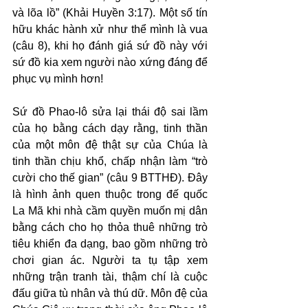
và lõa lồ” (Khải Huyền 3:17). Một số tín 
hữu khác hành xử như thể mình là vua 
(câu 8), khi họ đánh giá sứ đồ này với 
sứ đồ kia xem người nào xứng đáng để 
phục vụ mình hơn!
Sứ đồ Phao-lô sửa lại thái độ sai lầm 
của họ bằng cách dạy rằng, tinh thần 
của một môn đệ thật sự của Chúa là 
tinh thần chịu khổ, chấp nhận làm “trò 
cười cho thế gian” (câu 9 BTTHĐ). Đây 
là hình ảnh quen thuộc trong đế quốc 
La Mã khi nhà cầm quyền muốn mị dân 
bằng cách cho họ thỏa thuê những trò 
tiêu khiển đa dạng, bao gồm những trò 
chơi gian ác. Người ta tụ tập xem 
những trận tranh tài, thậm chí là cuộc 
đấu giữa tù nhân và thú dữ. Môn đệ của 