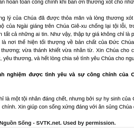
ẫn hoàn toàn công chính khi ban ơn thương xót cho nhữn
ông lý của Chúa đã được thỏa mãn và lòng thương xót
ộ của Ngài giáng trên Chúa Giê-xu chống lại tội lỗi, tr
n tất cả những ai tin. Như vậy, thập tự giá không chỉ là 
 là nơi thể hiện tối thượng về bản chất của Đức Chúa 
thương; vừa thánh khiết vừa nhân từ. Xin Chúa cho ch
, yêu thương, và hết lòng chia sẻ tình yêu Chúa cho ng
nh nghiệm được tình yêu và sự công chính của C
hỉ là một tội nhân đáng chết, nhưng bởi sự hy sinh của
chính. Xin giúp con sống xứng đáng với ân sủng Chúa 
Nguồn Sống - SVTK.net. Used by permission.