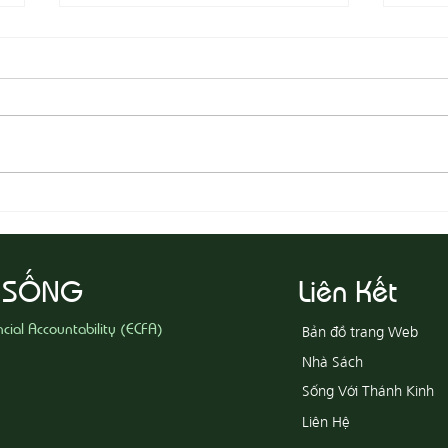
08-03 Đeo Đuổi Sự Công Chính
08-02
 SỐNG
Liên Kết
ncial Accountability (ECFA)
Bản đồ trang Web
Nhà Sách
Sống Với Thánh Kinh
Liên Hệ