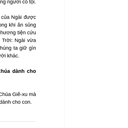
g người có tội.
 của Ngài được 
ong khi ân sủng 
phương tiện cứu 
Trời: Ngài vừa 
úng ta giữ gìn 
ười khác.
húa dành cho 
 Chúa Giê-xu mà 
dành cho con.