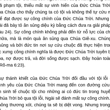
ã phạm tội, thiếu mất sự vinh hiển của Đức Chúa Trời” 
ủa Chúa cho thấy chúng ta có tội và không thể tự cứu m
ể đạt được sự công chính của Đức Chúa Trời. Nhưng b
ài đã bày tỏ ân sủng diệu kỳ bằng cách đưa ra giải phá
u 24). Sự công chính không phải đến từ nỗ lực của chú
 nữa, mà là món quà ân sủng qua Chúa Giê-xu. Chúng
ủng và bởi đức tin nơi sự cứu chuộc đã thực hiện tro
c xưng công chính nghĩa là được Đức Chúa Trời tuyên bố
óa, nợ được trả, và đời sống được sạch. Đây hoàn toàn
Rô-ma 6:23).
sự thánh khiết của Đức Chúa Trời đối đầu với tội lỗi 
tình yêu của Đức Chúa Trời mang đến con đường cứu 
m sinh tế chuộc tội cho những ai có đức tin trong huyế
a Trời bỏ qua tội lỗi, Ngài sẽ đánh mất sự công chính.
hông thương xót, chúng ta sẽ bị diệt vong. Nhưng trong