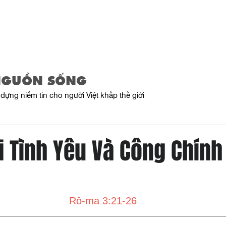
Home
About Us
Product
NGUỒN SỐNG
dựng niềm tin cho người Việt khắp thế giới
i Tình Yêu Và Công Chính
Rô-ma 3:21-26