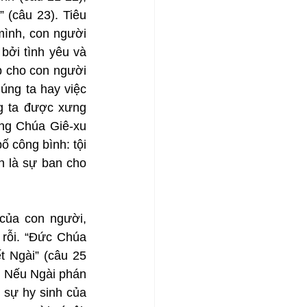
(câu 23). Tiêu 
ình, con người 
ởi tình yêu và 
p cho con người 
ng ta hay việc 
 ta được xưng 
ng Chúa Giê-xu 
 công bình: tội 
 là sự ban cho 
của con người, 
rỗi. “Đức Chúa 
t Ngài” (câu 25 
 Nếu Ngài phán 
 sự hy sinh của 