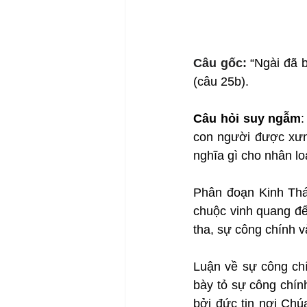
Câu gốc: 
“Ngài đã b
(câu 25b).
Câu hỏi suy ngẫm
:
con người được xưn
nghĩa gì cho nhân lo
Phân đoạn Kinh Thán
chuộc vinh quang đế
tha, sự công chính v
Luận về sự công chí
bày tỏ sự công chín
bởi đức tin nơi Chú