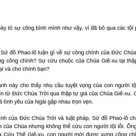
ày tỏ sự công bình mình như vậy, vì đã bỏ qua các tội 
 Sứ đồ Phao-lô luận gì về sự công chính của Đức Chúa
g công chính? Sự cứu chuộc của Chúa Giê-xu tại thập
ại và cho chính bạn?
h này cho thấy nhu cầu tuyệt vọng của con người tội 
n từ Đức Chúa Trời qua thập tự giá của Chúa Giê-xu. C
à tình yêu của Ngài gặp nhau trọn vẹn.
nh của Đức Chúa Trời và luật pháp, Sứ đồ Phao-lô cho 
h của Chúa nhưng không thể cứu con người tội lỗi. Ông 
a Cứu Thế Giê-xu, con người mới được xưng công chín