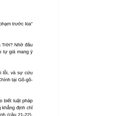
phạm trước kia” 
 Trời? Nhờ đâu 
 tự giá mang ý 
lỗi, và sự cứu 
hính tại Gô-gô-
biết luật pháp 
khẳng định chỉ 
h (câu 21-22), 