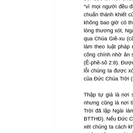
“vì mọi người đều đ
chuẩn thánh khiết c
không bao giờ có th
lòng thương xót, Ng
qua Chúa Giê-xu (câ
làm theo luật pháp
công chính nhờ ân s
(Ê-phê-sô 2:8). Đượ
lỗi chúng ta được x
của Đức Chúa Trời (
Thập tự giá là nơi 
nhưng cũng là nơi 
Trời đã lập Ngài là
BTTHĐ). Nếu Đức Chú
xét chúng ta cách k