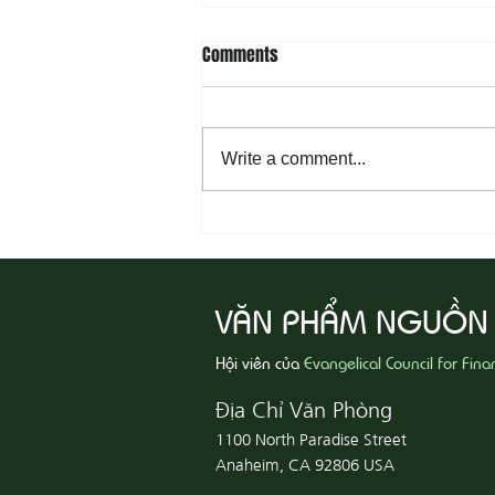
Comments
Write a comment...
08-04 Tha Thứ, Lấy Thiện Thắng
Ác
VĂN PHẨM NGUỒN
Hội viên của
Evangelical Council for Fina
Địa Chỉ Văn Phòng
1100 North Paradise Street
Anaheim, CA 92806 USA