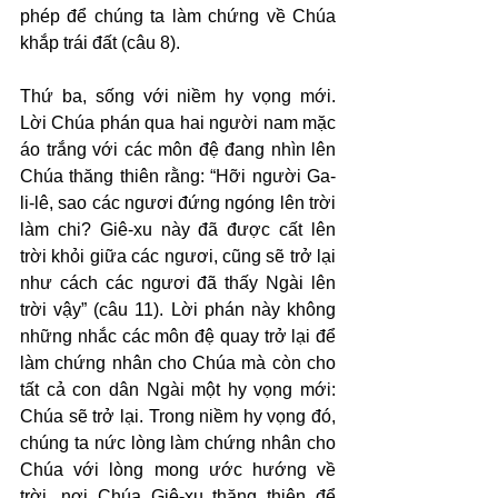
phép để chúng ta làm chứng về Chúa 
khắp trái đất (câu 8).
Thứ ba, sống với niềm hy vọng mới. 
Lời Chúa phán qua hai người nam mặc 
áo trắng với các môn đệ đang nhìn lên 
Chúa thăng thiên rằng: “Hỡi người Ga-
li-lê, sao các ngươi đứng ngóng lên trời 
làm chi? Giê-xu này đã được cất lên 
trời khỏi giữa các ngươi, cũng sẽ trở lại 
như cách các ngươi đã thấy Ngài lên 
trời vậy” (câu 11). Lời phán này không 
những nhắc các môn đệ quay trở lại để 
làm chứng nhân cho Chúa mà còn cho 
tất cả con dân Ngài một hy vọng mới: 
Chúa sẽ trở lại. Trong niềm hy vọng đó, 
chúng ta nức lòng làm chứng nhân cho 
Chúa với lòng mong ước hướng về 
trời, nơi Chúa Giê-xu thăng thiên để 