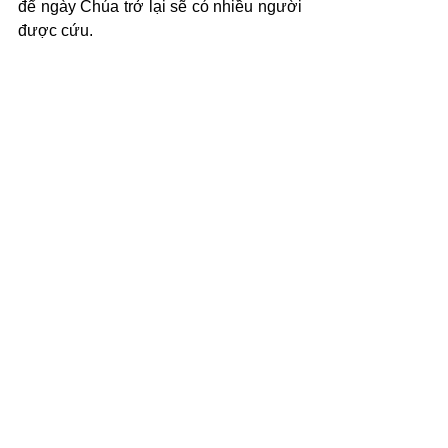
để ngày Chúa trở lại sẽ có nhiều người 
được cứu.
(c) 2026 Văn Phẩm Nguồn Sống - 
SVTK.net. Used by permission.
See All
Recent Posts