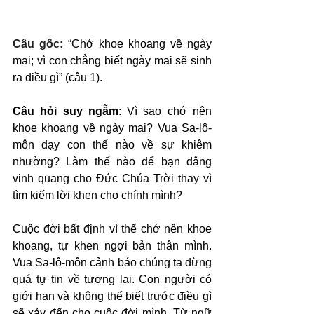
Câu gốc: 
“Chớ khoe khoang về ngày 
mai; vì con chẳng biết ngày mai sẽ sinh 
ra điều gì” (câu 1).
Câu hỏi suy ngẫm
: Vì sao chớ nên 
khoe khoang về ngày mai? Vua Sa-lô-
môn dạy con thế nào về sự khiêm 
nhường? Làm thế nào để bạn dâng 
vinh quang cho Đức Chúa Trời thay vì 
tìm kiếm lời khen cho chính mình?
Cuộc đời bất định vì thế chớ nên khoe 
khoang, tự khen ngợi bản thân mình. 
Vua Sa-lô-môn cảnh báo chúng ta đừng 
quá tự tin về tương lai. Con người có 
giới hạn và không thể biết trước điều gì 
sẽ xảy đến cho cuộc đời mình. Từ ngữ 