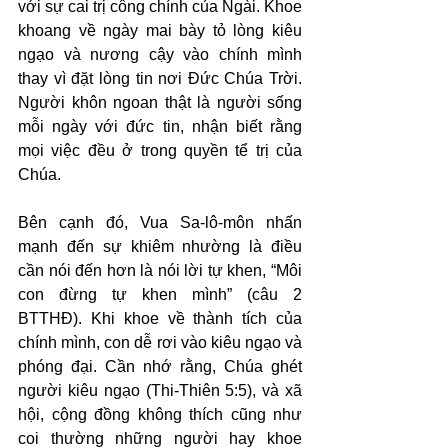
với sự cai trị công chính của Ngài. Khoe 
khoang về ngày mai bày tỏ lòng kiêu 
ngạo và nương cậy vào chính mình 
thay vì đặt lòng tin nơi Đức Chúa Trời. 
Người khôn ngoan thật là người sống 
mỗi ngày với đức tin, nhận biết rằng 
mọi việc đều ở trong quyền tể trị của 
Chúa.
Bên cạnh đó, Vua Sa-lô-môn nhấn 
mạnh đến sự khiêm nhường là điều 
cần nói đến hơn là nói lời tự khen, “Môi 
con đừng tự khen mình” (câu 2 
BTTHĐ). Khi khoe về thành tích của 
chính mình, con dễ rơi vào kiêu ngạo và 
phóng đại. Cần nhớ rằng, Chúa ghét 
người kiêu ngạo (Thi-Thiên 5:5), và xã 
hội, cộng đồng không thích cũng như 
coi thường những người hay khoe 