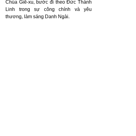
Chúa Giê-xu, bước đi theo Đức Thánh 
Linh trong sự công chính và yêu 
thương, làm sáng Danh Ngài.
(c) 2026 Văn Phẩm Nguồn Sống - 
SVTK.net. Used by permission.
See All
Recent Posts