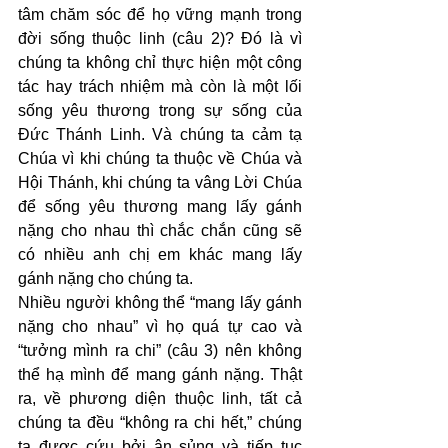
tâm chăm sóc để họ vững mạnh trong 
đời sống thuộc linh (câu 2)? Đó là vì 
chúng ta không chỉ thực hiện một công 
tác hay trách nhiệm mà còn là một lối 
sống yêu thương trong sự sống của 
Đức Thánh Linh. Và chúng ta cảm tạ 
Chúa vì khi chúng ta thuộc về Chúa và 
Hội Thánh, khi chúng ta vâng Lời Chúa 
để sống yêu thương mang lấy gánh 
nặng cho nhau thì chắc chắn cũng sẽ 
có nhiều anh chị em khác mang lấy 
gánh nặng cho chúng ta.
Nhiều người không thể “mang lấy gánh 
nặng cho nhau” vì họ quá tự cao và 
“tưởng mình ra chi” (câu 3) nên không 
thể hạ mình để mang gánh nặng. Thật 
ra, về phương diện thuộc linh, tất cả 
chúng ta đều “không ra chi hết,” chúng 
ta được cứu bởi ân sủng và tiếp tục 