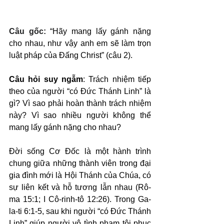
Câu gốc: 
“Hãy mang lấy gánh nặng 
cho nhau, như vậy anh em sẽ làm trọn 
luật pháp của Đấng Christ” (câu 2).
Câu hỏi suy ngẫm
: Trách nhiệm tiếp 
theo của người “có Đức Thánh Linh” là 
gì? Vì sao phải hoàn thành trách nhiệm 
này? Vì sao nhiều người không thể 
mang lấy gánh nặng cho nhau?
Đời sống Cơ Đốc là một hành trình 
chung giữa những thành viên trong đại 
gia đình mới là Hội Thánh của Chúa, có 
sự liên kết và hỗ tương lẫn nhau (Rô-
ma 15:1; I Cô-rinh-tô 12:26). Trong Ga-
la-ti 6:1-5, sau khi người “có Đức Thánh 
Linh” giúp người vô tình phạm tội phục 