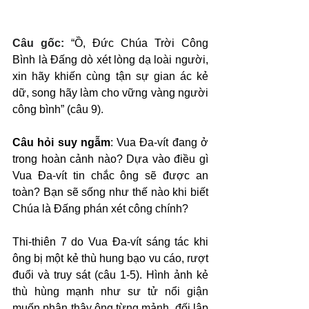
Câu gốc: 
“Ồ, Đức Chúa Trời Công 
Bình là Đấng dò xét lòng dạ loài người, 
xin hãy khiến cùng tận sự gian ác kẻ 
dữ, song hãy làm cho vững vàng người 
công bình” (câu 9).
Câu hỏi suy ngẫm
: Vua Đa-vít đang ở 
trong hoàn cảnh nào? Dựa vào điều gì 
Vua Đa-vít tin chắc ông sẽ được an 
toàn? Bạn sẽ sống như thế nào khi biết 
Chúa là Đấng phán xét công chính?
Thi-thiên 7 do Vua Đa-vít sáng tác khi 
ông bị một kẻ thù hung bạo vu cáo, rượt 
đuổi và truy sát (câu 1-5). Hình ảnh kẻ 
thù hùng mạnh như sư tử nổi giận 
muốn phân thây ông từng mảnh, đối lập 