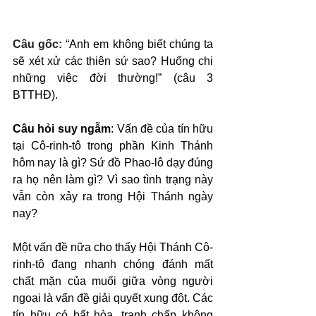
Câu gốc: 
“Anh em không biết chúng ta 
sẽ xét xử các thiên sứ sao? Huống chi 
những việc đời thường!” (câu 3 
BTTHĐ).
Câu hỏi suy ngẫm
: Vấn đề của tín hữu 
tại Cô-rinh-tô trong phần Kinh Thánh 
hôm nay là gì? Sứ đồ Phao-lô dạy đúng 
ra họ nên làm gì? Vì sao tình trạng này 
vẫn còn xảy ra trong Hội Thánh ngày 
nay?
Một vấn đề nữa cho thấy Hội Thánh Cô-
rinh-tô đang nhanh chóng đánh mất 
chất mặn của muối giữa vòng người 
ngoại là vấn đề giải quyết xung đột. Các 
tín hữu có bất hòa, tranh chấp không 