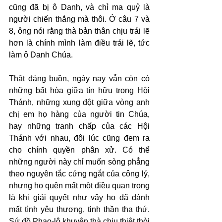
cũng đã bị ô Danh, và chỉ ma quỷ là 
người chiến thắng mà thôi. Ở câu 7 và 
8, ông nói rằng thà bản thân chịu trái lẽ 
hơn là chính mình làm điều trái lẽ, tức 
làm ô Danh Chúa.
Thật đáng buồn, ngày nay vẫn còn có 
những bất hòa giữa tín hữu trong Hội 
Thánh, những xung đột giữa vòng anh 
chị em họ hàng của người tin Chúa, 
hay những tranh chấp của các Hội 
Thánh với nhau, đôi lúc cũng đem ra 
cho chính quyền phân xử. Có thể 
những người này chỉ muốn sòng phẳng 
theo nguyên tắc cứng ngắt của công lý, 
nhưng họ quên mất một điều quan trọng 
là khi giải quyết như vậy họ đã đánh 
mất tình yêu thương, tinh thần tha thứ. 
Sứ đồ Phao-lô khuyên thà chịu thiệt thòi 