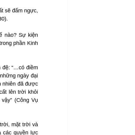
ất sẽ đấm ngực, 
30).
ế nào? Sự kiện 
rong phần Kinh 
 đệ: “…có điềm 
 những ngày đại 
n nhiên đã được 
 lên trời khỏi 
 vậy” (Công Vụ 
ời, mặt trời và 
 các quyền lực 