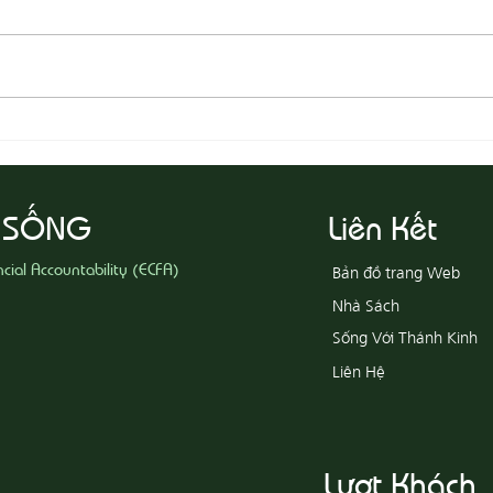
08-03 Đeo Đuổi Sự Công Chính
08-02
 SỐNG
Liên Kết
ncial Accountability (ECFA)
Bản đồ trang Web
Nhà Sách
Sống Với Thánh Kinh
Liên Hệ
Lượt Khách