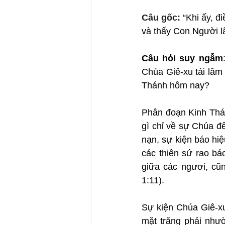
Câu gốc: 
“Khi ấy, đ
và thấy Con Người lấ
Câu hỏi suy ngẫm
Chúa Giê-xu tái lâm
Thánh hôm nay?
Phân đoạn Kinh Thán
gì chỉ về sự Chúa đế
nạn, sự kiện báo hiệ
các thiên sứ rao bá
giữa các ngươi, cũn
1:11).
Sự kiện Chúa Giê-xu 
mặt trăng phải như