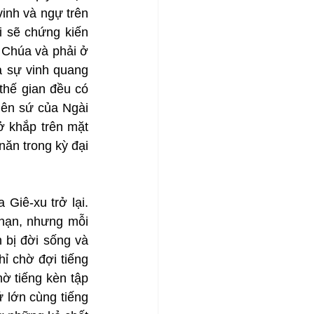
inh và ngự trên 
 sẽ chứng kiến 
 Chúa và phải ở 
ả sự vinh quang 
thế gian đều có 
ên sứ của Ngài 
 khắp trên mặt 
ăn trong kỳ đại 
iê-xu trở lại. 
nạn, nhưng mỗi 
bị đời sống và 
 chờ đợi tiếng 
 tiếng kèn tập 
 lớn cùng tiếng 