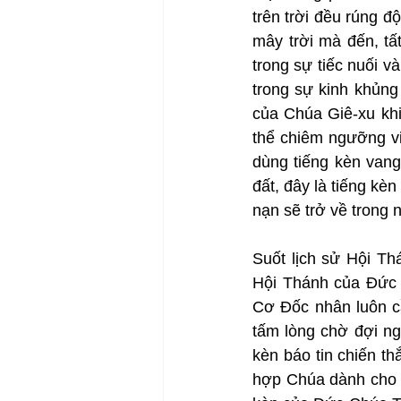
trên trời đều rúng đ
mây trời mà đến, tấ
trong sự tiếc nuối 
trong sự kinh khủng
của Chúa Giê-xu khi 
thể chiêm ngưỡng vi
dùng tiếng kèn van
đất, đây là tiếng kè
nạn sẽ trở về trong
Suốt lịch sử Hội Th
Hội Thánh của Đức C
Cơ Đốc nhân luôn cầ
tấm lòng chờ đợi ng
kèn báo tin chiến t
hợp Chúa dành cho Hộ