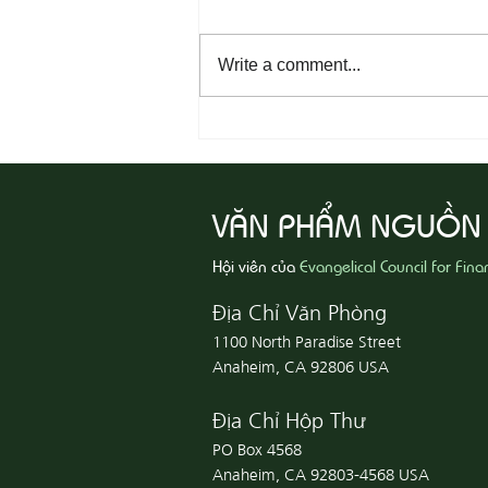
Write a comment...
08-04 Tha Thứ, Lấy Thiện Thắng
Ác
VĂN PHẨM NGUỒN
Hội viên của
Evangelical Council for Fina
Địa Chỉ Văn Phòng
1100 North Paradise Street
Anaheim, CA 92806 USA
Địa Chỉ Hộp Thư
PO Box 4568
Anaheim, CA 92803-4568 USA