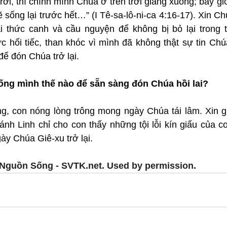
i, thì chính mình Chúa ở trên trời giáng xuống; bấy gi
ẽ sống lại trước hết…” (I Tê-sa-lô-ni-ca 4:16-17). Xin Ch
thức canh và cầu nguyện để không bị bỏ lại trong th
 hối tiếc, than khóc vì mình đã không thật sự tin Chú
ể đón Chúa trở lại.
ống mình thế nào để sẵn sàng đón Chúa hồi lai?
, con nóng lòng trông mong ngày Chúa tái lâm. Xin giú
nh Linh chỉ cho con thấy những tội lỗi kín giấu của co
gày Chúa Giê-xu trở lại.
Nguồn Sống - SVTK.net. Used by permission.