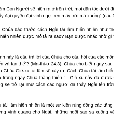
iềm Con Người sẽ hiện ra ở trên trời, mọi dân tộc dưới đ
y đại quyền đại vinh ngự trên mây trời mà xuống” (câu 
: Chúa báo trước cách Ngài tái lâm hiển nhiên như th
 hiển nhiên được mô tả ra sao? Bạn được nhắc nhở gì t
h này là câu trả lời của Chúa cho câu hỏi của các môn
n và tận thế”? (Ma-thi-ơ 24:3). Chúa cho biết ngay sau
u Chúa Giê-xu tái lâm sẽ xảy ra. Cách Chúa tái lâm hiể
o trong ngày Chúa thăng thiên “…Giê-xu này đã được cất
g sẽ trở lại như cách các ngươi đã thấy Ngài lên trời
tái lâm hiển nhiên là một sự kiện rúng động các tầng tr
ờng vinh quang cho Ngài, những ngôi sao sa xuống và