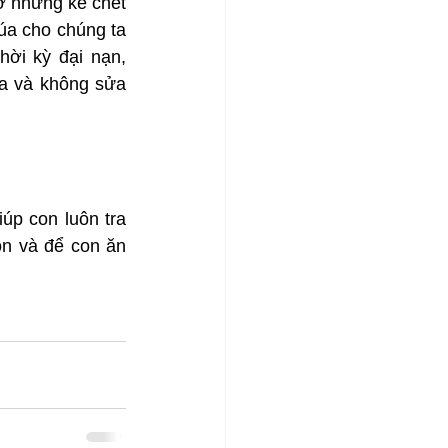
ờ những kẻ chết 
úa cho chúng ta 
ời kỳ đại nạn, 
a và không sửa 
p con luôn tra 
n và để con ăn 