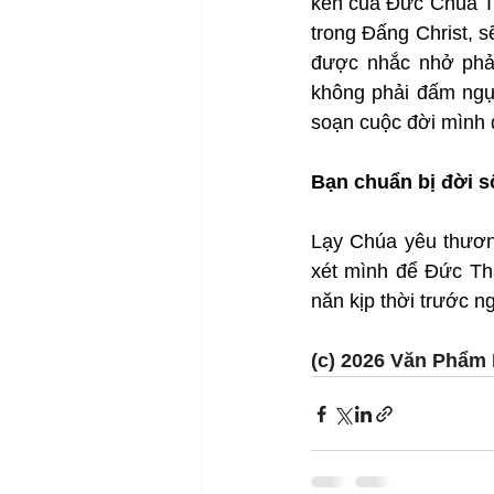
kèn của Đức Chúa Trờ
trong Đấng Christ, s
được nhắc nhở phải 
không phải đấm ngực
soạn cuộc đời mình đ
Bạn chuẩn bị đời s
Lạy Chúa yêu thương
xét mình để Đức Thá
năn kịp thời trước n
(c) 2026 Văn Phẩm 