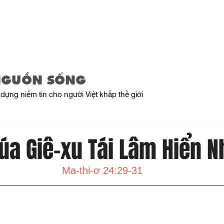
Home
About Us
Product
NGUỒN SỐNG
dựng niềm tin cho người Việt khắp thế giới
úa Giê-xu Tái Lâm Hiển N
Ma-thi-ơ 24:29-31