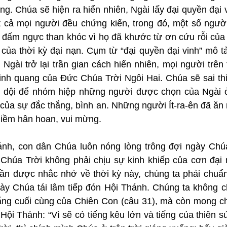
ộng. Chúa sẽ hiện ra hiển nhiên, Ngài lấy đại quyền đại v
t cả mọi người đều chứng kiến, trong đó, một số người
và đấm ngực than khóc vì họ đã khước từ ơn cứu rỗi của
 của thời kỳ đại nạn. Cụm từ “đại quyền đại vinh” mô t
Ngài trở lại trần gian cách hiển nhiên, mọi người trên 
nh quang của Đức Chúa Trời Ngôi Hai. Chúa sẽ sai thi
g dội để nhóm hiệp những người được chọn của Ngài ở
n của sự đắc thắng, bình an. Những người Ít-ra-ên đã ăn n
 niềm hân hoan, vui mừng.
ánh, con dân Chúa luôn nóng lòng trông đợi ngày Chúa G
húa Trời không phải chịu sự kinh khiếp của cơn đại 
n được nhắc nhở về thời kỳ này, chúng ta phải chuẩn 
ày Chúa tái lâm tiếp đón Hội Thánh. Chúng ta không chỉ
hắng cuối cùng của Chiên Con (câu 31), mà còn mong chờ
i Thánh: “Vì sẽ có tiếng kêu lớn và tiếng của thiên sứ