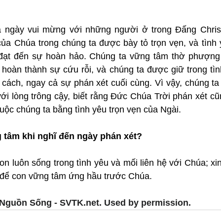
 ngày vui mừng với những người ở trong Đấng Christ.
ủa Chúa trong chúng ta được bày tỏ trọn vẹn, và tình y
 đạt đến sự hoàn hảo. Chúng ta vững tâm thờ phượng 
 hoàn thành sự cứu rỗi, và chúng ta được giữ trong tìn
a cách, ngay cả sự phán xét cuối cùng. Vì vậy, chúng t
ới lòng trông cậy, biết rằng Đức Chúa Trời phán xét cũ
uộc chúng ta bằng tình yêu trọn vẹn của Ngài.
 tâm khi nghĩ đến ngày phán xét?
on luôn sống trong tình yêu và mối liên hệ với Chúa; xin 
 để con vững tâm ứng hầu trước Chúa.
Nguồn Sống - SVTK.net. Used by permission.