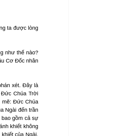
g ta được lòng 
g như thế nào? 
âu Cơ Đốc nhân 
án xét. Đây là 
 Đức Chúa Trời 
h mẽ: Đức Chúa 
a Ngài đến trần 
, bao gồm cả sự 
nh khiết không 
khiết của Ngài. 