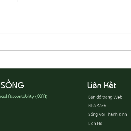
08-03 Đeo Đuổi Sự Công Chính
08-02
 SỐNG
Liên Kết
ncial Accountability (ECFA)
Bản đồ trang Web
Nhà Sách
Sống Với Thánh Kinh
Liên Hệ