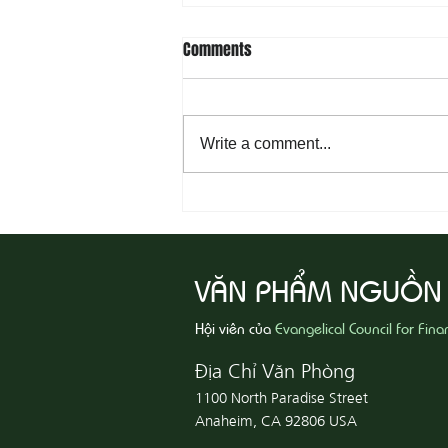
Comments
Write a comment...
08-04 Tha Thứ, Lấy Thiện Thắng
Ác
VĂN PHẨM NGUỒN
Hội viên của
Evangelical Council for Fina
Địa Chỉ Văn Phòng
1100 North Paradise Street
Anaheim, CA 92806 USA