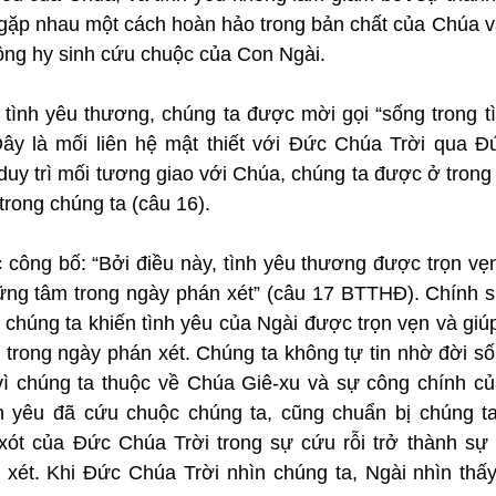
 gặp nhau một cách hoàn hảo trong bản chất của Chúa và
ộng hy sinh cứu chuộc của Con Ngài.
 tình yêu thương, chúng ta được mời gọi “sống trong tì
Đây là mối liên hệ mật thiết với Đức Chúa Trời qua Đ
 duy trì mối tương giao với Chúa, chúng ta được ở trong
rong chúng ta (câu 16).
 công bố: “Bởi điều này, tình yêu thương được trọn vẹn
ng tâm trong ngày phán xét” (câu 17 BTTHĐ). Chính sự
chúng ta khiến tình yêu của Ngài được trọn vẹn và giúp 
trong ngày phán xét. Chúng ta không tự tin nhờ đời số
vì chúng ta thuộc về Chúa Giê-xu và sự công chính củ
h yêu đã cứu chuộc chúng ta, cũng chuẩn bị chúng ta
ót của Đức Chúa Trời trong sự cứu rỗi trở thành sự 
xét. Khi Đức Chúa Trời nhìn chúng ta, Ngài nhìn thấy