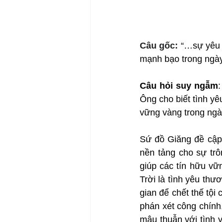
Câu gốc: 
“…sự yêu 
mạnh bạo trong ngày
Câu hỏi suy ngẫm
Ông cho biết tình y
vững vàng trong ngà
Sứ đồ Giăng đề cập 
nền tảng cho sự trô
giúp các tín hữu vữ
Trời là tình yêu thư
gian để chết thế tội
phán xét công chính
mâu thuẫn với tình 