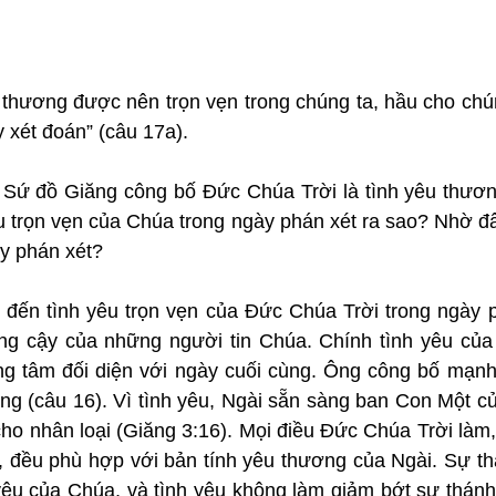
thương được nên trọn vẹn trong chúng ta, hầu cho chún
 xét đoán” (câu 17a).
: Sứ đồ Giăng công bố Đức Chúa Trời là tình yêu thươn
êu trọn vẹn của Chúa trong ngày phán xét ra sao? Nhờ đ
y phán xét?
đến tình yêu trọn vẹn của Đức Chúa Trời trong ngày ph
ng cậy của những người tin Chúa. Chính tình yêu của
ng tâm đối diện với ngày cuối cùng. Ông công bố mạn
ơng (câu 16). Vì tình yêu, Ngài sẵn sàng ban Con Một củ
 cho nhân loại (Giăng 3:16). Mọi điều Đức Chúa Trời làm
, đều phù hợp với bản tính yêu thương của Ngài. Sự thá
yêu của Chúa, và tình yêu không làm giảm bớt sự thánh 