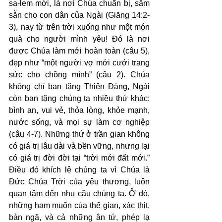
sa-lem mới, là nơi Chúa chuẩn bị, sắm 
sẵn cho con dân của Ngài (Giăng 14:2-
3), nay từ trên trời xuống như một món 
quà cho người mình yêu! Đó là nơi 
được Chúa làm mới hoàn toàn (câu 5), 
đẹp như “một người vợ mới cưới trang 
sức cho chồng mình” (câu 2). Chúa 
không chỉ ban tặng Thiên Đàng, Ngài 
còn ban tặng chúng ta nhiều thứ khác: 
bình an, vui vẻ, thỏa lòng, khỏe mạnh, 
nước sống, và mọi sự làm cơ nghiệp 
(câu 4-7). Những thứ ở trần gian không 
có giá trị lâu dài và bền vững, nhưng lại 
có giá trị đời đời tại “trời mới đất mới.” 
Điều đó khích lệ chúng ta vì Chúa là 
Đức Chúa Trời của yêu thương, luôn 
quan tâm đến nhu cầu chúng ta. Ở đó, 
những ham muốn của thế gian, xác thịt, 
bản ngã, và cả những ân tứ, phép lạ 