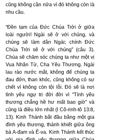
cũng không cần nữa vì đó không còn là 
nhu cầu.
“Đền tạm của Đức Chúa Trời ở giữa 
loài người! Ngài sẽ ở với chúng, và 
chúng sẽ làm dân Ngài; chính Đức 
Chúa Trời sẽ ở với chúng” (câu 3). 
Chúa sẽ chăm sóc chúng ta như một vị 
Vua Nhân Từ, Cha Yêu Thương. Ngài 
lau ráo nước mắt, không để chúng ta 
đau đớn, than khóc, cũng không có sự 
chết vì không còn tội lỗi. Đó sẽ là nơi 
tình yêu ngự trị đời đời vì “Tình yêu 
thương chẳng hề hư mất bao giờ” và 
cũng là điều lớn nhất (I Cô-rinh-tô 13:8, 
13). Kinh Thánh bắt đầu bằng một gia 
đình yêu thương, thánh khiết giữa ông 
bà A-đam và Ê-va. Kinh Thánh kết thúc 
với gia đình yêu thương giữa Chúa 