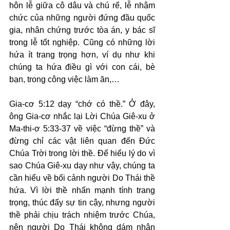
hôn lễ giữa cô dâu và chú rể, lễ nhậm 
chức của những người đứng đầu quốc 
gia, nhân chứng trước tòa án, y bác sĩ 
trong lễ tốt nghiệp. Cũng có những lời 
hứa ít trang trọng hơn, ví dụ như khi 
chúng ta hứa điều gì với con cái, bè 
bạn, trong công việc làm ăn,…
Gia-cơ 5:12 dạy “chớ có thề.” Ở đây, 
ông Gia-cơ nhắc lại Lời Chúa Giê-xu ở 
Ma-thi-ơ 5:33-37 về việc “đừng thề” và 
đừng chỉ các vật liên quan đến Đức 
Chúa Trời trong lời thề. Để hiểu lý do vì 
sao Chúa Giê-xu dạy như vậy, chúng ta 
cần hiểu về bối cảnh người Do Thái thề 
hứa. Vì lời thề nhấn mạnh tính trang 
trọng, thúc đẩy sự tin cậy, nhưng người 
thề phải chịu trách nhiệm trước Chúa, 
nên người Do Thái không dám nhân 