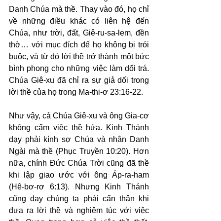
Danh Chúa mà thề. Thay vào đó, họ chỉ 
về những điều khác có liên hệ đến 
Chúa, như trời, đất, Giê-ru-sa-lem, đền 
thờ… với mục đích để họ không bị trói 
buộc, và từ đó lời thề trở thành một bức 
bình phong cho những việc làm dối trá. 
Chúa Giê-xu đã chỉ ra sự giả dối trong 
lời thề của họ trong Ma-thi-ơ 23:16-22.
Như vậy, cả Chúa Giê-xu và ông Gia-cơ 
không cấm việc thề hứa. Kinh Thánh 
dạy phải kính sợ Chúa và nhân Danh 
Ngài mà thề (Phục Truyền 10:20). Hơn 
nữa, chính Đức Chúa Trời cũng đã thề 
khi lập giao ước với ông Áp-ra-ham 
(Hê-bơ-rơ 6:13). Nhưng Kinh Thánh 
cũng dạy chúng ta phải cẩn thận khi 
đưa ra lời thề và nghiêm túc với việc 