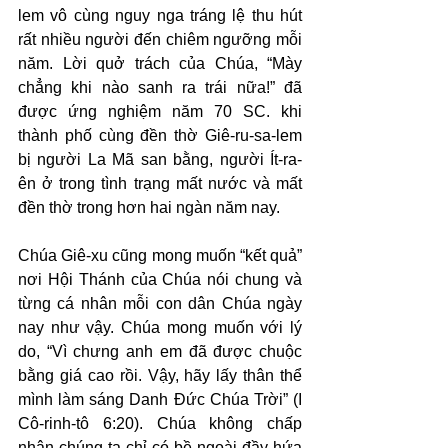
lem vô cùng nguy nga tráng lệ thu hút 
rất nhiều người đến chiêm ngưỡng mỗi 
năm. Lời quở trách của Chúa, “Mày 
chẳng khi nào sanh ra trái nữa!” đã 
được ứng nghiệm năm 70 SC. khi 
thành phố cùng đền thờ Giê-ru-sa-lem 
bị người La Mã san bằng, người Ít-ra-
ên ở trong tình trạng mất nước và mất 
đền thờ trong hơn hai ngàn năm nay.
Chúa Giê-xu cũng mong muốn “kết quả” 
nơi Hội Thánh của Chúa nói chung và 
từng cá nhân mỗi con dân Chúa ngày 
nay như vậy. Chúa mong muốn với lý 
do, “Vì chưng anh em đã được chuộc 
bằng giá cao rồi. Vậy, hãy lấy thân thể 
mình làm sáng Danh Đức Chúa Trời” (I 
Cô-rinh-tô 6:20). Chúa không chấp 
nhận chúng ta chỉ có bề ngoài đầy hứa 