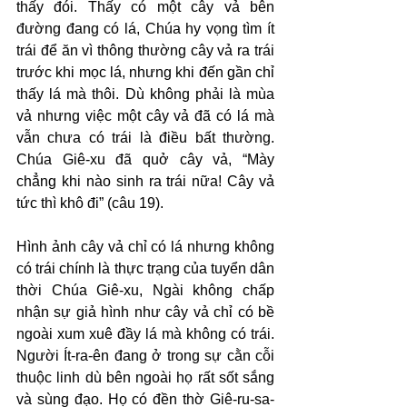
thấy đói. Thấy có một cây vả bên 
đường đang có lá, Chúa hy vọng tìm ít 
trái để ăn vì thông thường cây vả ra trái 
trước khi mọc lá, nhưng khi đến gần chỉ 
thấy lá mà thôi. Dù không phải là mùa 
vả nhưng việc một cây vả đã có lá mà 
vẫn chưa có trái là điều bất thường. 
Chúa Giê-xu đã quở cây vả, “Mày 
chẳng khi nào sinh ra trái nữa! Cây vả 
tức thì khô đi” (câu 19).
Hình ảnh cây vả chỉ có lá nhưng không 
có trái chính là thực trạng của tuyển dân 
thời Chúa Giê-xu, Ngài không chấp 
nhận sự giả hình như cây vả chỉ có bề 
ngoài xum xuê đầy lá mà không có trái. 
Người Ít-ra-ên đang ở trong sự cằn cỗi 
thuộc linh dù bên ngoài họ rất sốt sắng 
và sùng đạo. Họ có đền thờ Giê-ru-sa-