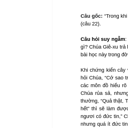
Câu gốc: 
“Trong khi
(câu 22).
Câu hỏi suy ngẫm
:
gì? Chúa Giê-xu trả
bài học này trong đ
Khi chứng kiến cây 
hỏi Chúa, “Cớ sao t
các môn đồ hiểu rõ 
Chúa rủa sả, nhưng
thường, “Quả thật, T
hết” thì sẽ làm đượ
ngươi có đức tin,” 
nhưng quá ít đức ti