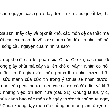
 cầu nguyện, các ngươi lấy đức tin xin việc gì bất kỳ, th
 Sau khi thấy cây vả bị chết khô, các môn đệ đã thắc mắ
 lời cho các môn đệ về sức mạnh của đức tin như thế nà
ời sống cầu nguyện của mình ra sao?
vả bị khô đi sau lời phán của Chúa Giê-xu, các môn đệ
rong giây phút mà cây vả liền khô đi vậy?” Nhân cơ hội
niềm tin tôn giáo với những hình thức phô trương bề ng
 sức mạnh của đức tin trong ý Chúa sẽ nhận được n
a nói cùng các ngươi, nếu các ngươi có đức tin, và khô
c những việc lớn hơn nữa (câu 21). Chúng ta lưu ý cụ
Chúa cảnh báo các môn đệ ngày trước và chúng ta ngày
n! Chúa không dạy môn đệ cuồng tín mong làm được nh