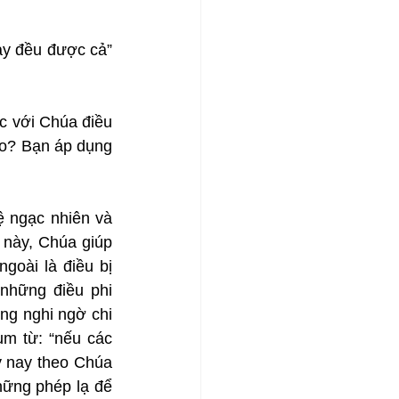
ảy đều được cả” 
c với Chúa điều 
o? Bạn áp dụng 
 ngạc nhiên và 
 này, Chúa giúp 
oài là điều bị 
hững điều phi 
ng nghi ngờ chi 
m từ: “nếu các 
 nay theo Chúa 
ững phép lạ để 