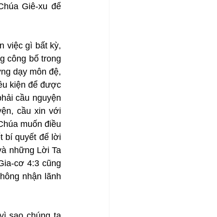
húa Giê-xu để 
việc gì bất kỳ, 
g công bố trong 
ừng dạy môn đệ, 
ều kiện để được 
hải cầu nguyện 
n, cầu xin với 
t Chúa muốn điều 
bí quyết để lời 
à những Lời Ta 
Gia-cơ 4:3 cũng 
hông nhận lãnh 
ì sao chúng ta 