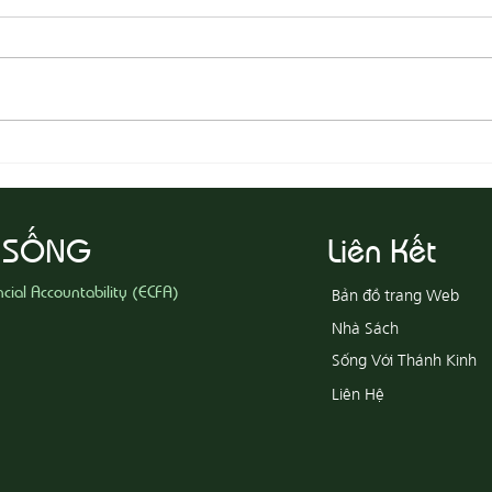
08-03 Đeo Đuổi Sự Công Chính
08-02
 SỐNG
Liên Kết
ncial Accountability (ECFA)
Bản đồ trang Web
Nhà Sách
Sống Với Thánh Kinh
Liên Hệ