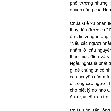
phô trương nhưng C
quyền năng của Ngài 
Chúa Giê-xu phán tiế
thảy đều được cả.” Đ
đức tin vì nghĩ rằng
“Nếu các ngươi nhân 
nhậm lời cầu nguyện
theo mục đích và ý
Ngài, nghĩa là phát t
gì để chúng ta có nh
cầu nguyện của mình
ở trong các ngươi, 
cho biết lý do nào 
được, vì cầu xin trái
Chúa luôn sẵn lòng 