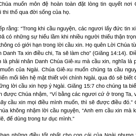
húa muốn môn đệ hoàn toàn đặt lòng tin quyết nơi C
thi thố qua đời sống của họ.
p rằng: “Trong khi cầu nguyện, các ngươi lấy đức tin xin 
ã có những sự hiểu lầm khi nhiều người thiếu thận trọn
 không có giới hạn trong lời cầu xin. Họ quên Lời Chúa t
Danh Ta xin điều chi, Ta sẽ làm cho” (Giăng 14:14). Đi
 là phải nhân Danh Chúa Giê-xu mà cầu xin, nghĩa là p
 muốn của Ngài. Chúa Giê-xu muốn chúng ta cầu nguyệ
riển mối liên hệ mật thiết với chính Ngài, qua đó sẽ biế
ững lời cầu xin hợp ý Ngài. Giăng 15:7 cho chúng ta biết 
 được Chúa nhậm, “Ví bằng các ngươi cứ ở trong Ta, v
hãy cầu xin mọi điều mình muốn, thì sẽ được điều đó.” 
Chúa không nhậm lời cầu nguyện, “Anh em cầu xin mà k
 lẽ, để dùng trong tư dục mình.”
ban những điều tốt nhất cho con cái của Ngài nhưng v