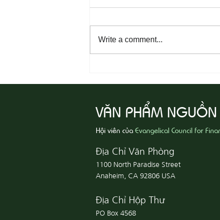
Write a comment...
08-04 Tha Thứ, Lấy Thiện Thắng
Ác
VĂN PHẨM NGUỒN
Hội viên của
Evangelical Council for Fina
Địa Chỉ Văn Phòng
1100 North Paradise Street
Anaheim, CA 92806 USA
Địa Chỉ Hộp Thư
PO Box 4568