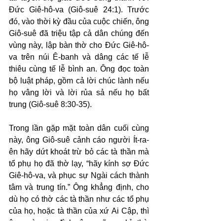
Đức Giê-hô-va (Giô-suê 24:1). Trước 
đó, vào thời kỳ đầu của cuộc chiến, ông 
Giô-suê đã triệu tập cả dân chúng đến 
vùng này, lập bàn thờ cho Đức Giê-hô-
va trên núi Ê-banh và dâng các tế lễ 
thiêu cùng tế lễ bình an. Ông đọc toàn 
bộ luật pháp, gồm cả lời chúc lành nếu 
họ vâng lời và lời rủa sả nếu họ bất 
trung (Giô-suê 8:30-35).
Trong lần gặp mặt toàn dân cuối cùng 
này, ông Giô-suê cảnh cáo người Ít-ra-
ên hãy dứt khoát trừ bỏ các tà thần mà 
tổ phụ họ đã thờ lạy, “hãy kính sợ Đức 
Giê-hô-va, và phục sự Ngài cách thành 
tâm và trung tín.” Ông khẳng định, cho 
dù họ có thờ các tà thần như các tổ phụ 
của họ, hoặc tà thần của xứ Ai Cập, thì 