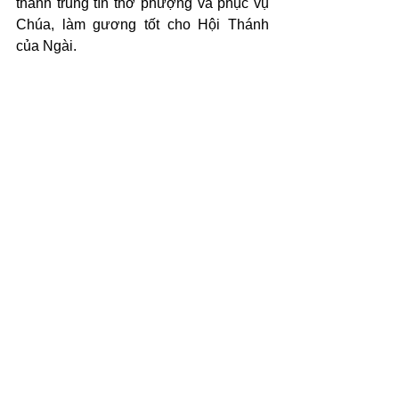
thành trung tín thờ phượng và phục vụ 
Chúa, làm gương tốt cho Hội Thánh 
của Ngài.
(c) 2025 Văn Phẩm Nguồn Sống - 
SVTK.net. Used by permission.
See All
Recent Posts