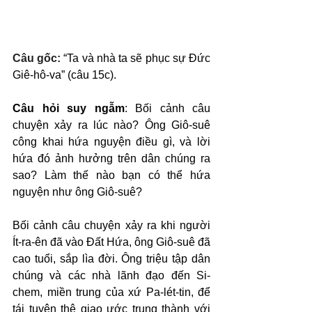
Câu gốc: 
“Ta và nhà ta sẽ phục sự Đức 
Giê-hô-va” (câu 15c).
Câu hỏi suy ngẫm
: Bối cảnh câu 
chuyện xảy ra lúc nào? Ông Giô-suê 
công khai hứa nguyện điều gì, và lời 
hứa đó ảnh hưởng trên dân chúng ra 
sao? Làm thế nào bạn có thể hứa 
nguyện như ông Giô-suê?
Bối cảnh câu chuyện xảy ra khi người 
Ít-ra-ên đã vào Đất Hứa, ông Giô-suê đã 
cao tuổi, sắp lìa đời. Ông triệu tập dân 
chúng và các nhà lãnh đạo đến Si-
chem, miền trung của xứ Pa-lét-tin, để 
tái tuyên thệ giao ước trung thành với 