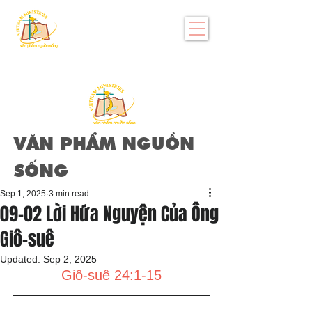
VĂN PHẨM NGUỒN
SỐNG
Sep 1, 2025
3 min read
09-02 Lời Hứa Nguyện Của Ông
Giô-suê
Updated:
Sep 2, 2025
Giô-suê 24:1-15