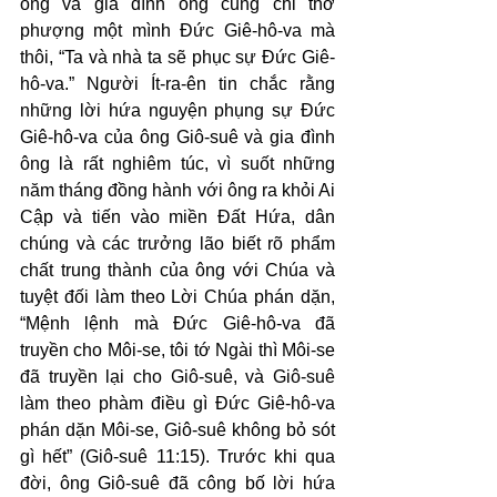
ông và gia đình ông cũng chỉ thờ 
phượng một mình Đức Giê-hô-va mà 
thôi, “Ta và nhà ta sẽ phục sự Đức Giê-
hô-va.” Người Ít-ra-ên tin chắc rằng 
những lời hứa nguyện phụng sự Đức 
Giê-hô-va của ông Giô-suê và gia đình 
ông là rất nghiêm túc, vì suốt những 
năm tháng đồng hành với ông ra khỏi Ai 
Cập và tiến vào miền Đất Hứa, dân 
chúng và các trưởng lão biết rõ phẩm 
chất trung thành của ông với Chúa và 
tuyệt đối làm theo Lời Chúa phán dặn, 
“Mệnh lệnh mà Đức Giê-hô-va đã 
truyền cho Môi-se, tôi tớ Ngài thì Môi-se 
đã truyền lại cho Giô-suê, và Giô-suê 
làm theo phàm điều gì Đức Giê-hô-va 
phán dặn Môi-se, Giô-suê không bỏ sót 
gì hết” (Giô-suê 11:15). Trước khi qua 
đời, ông Giô-suê đã công bố lời hứa 