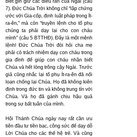
biết gìn giữ các điều răn của Ngài (câu 
7). Đức Chúa Trời không chỉ “lập chứng 
ước với Gia-cốp, định luật pháp trong Ít-
ra-ên,” mà còn “truyền lệnh cho tổ phụ 
chúng ta phải dạy lại cho con cháu 
mình” (câu 5 BTTHĐ). Đây là một mệnh 
lệnh! Đức Chúa Trời đòi hỏi cha mẹ 
phải có trách nhiệm dạy con cháu trong 
gia đình để giúp con cháu nhận biết 
Chúa và hết lòng trông cậy Ngài. Trước 
giả cũng nhắc lại tổ phụ Ít-ra-ên đã nổi 
loạn chống lại Chúa. Họ đã không kiên 
định trong đức tin và không trung tín với 
Chúa. Và họ đã gánh chịu hậu quả 
trong sự bất tuân của mình.
Hội Thánh Chúa ngày nay rất cần ưu 
tiên đầu tư tiền bạc, công sức để dạy dỗ 
Lời Chúa cho các thế hệ trẻ. Và cũng 