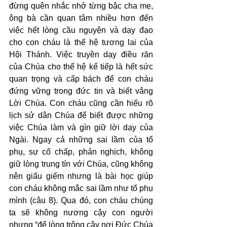
đừng quên nhắc nhở từng bậc cha mẹ, 
ông bà cần quan tâm nhiều hơn đến 
việc hết lòng cầu nguyện và dạy đạo 
cho con cháu là thế hệ tương lai của 
Hội Thánh. Việc truyền dạy điều răn 
của Chúa cho thế hệ kế tiếp là hết sức 
quan trọng và cấp bách để con cháu 
đứng vững trong đức tin và biết vâng 
Lời Chúa. Con cháu cũng cần hiểu rõ 
lịch sử dân Chúa để biết được những 
việc Chúa làm và gìn giữ lời dạy của 
Ngài. Ngay cả những sai lầm của tổ 
phụ, sự cố chấp, phản nghịch, không 
giữ lòng trung tín với Chúa, cũng không 
nên giấu giếm nhưng là bài học giúp 
con cháu không mắc sai lầm như tổ phụ 
mình (câu 8). Qua đó, con cháu chúng 
ta sẽ không nương cậy con người 
nhưng “để lòng trông cậy nơi Đức Chúa 