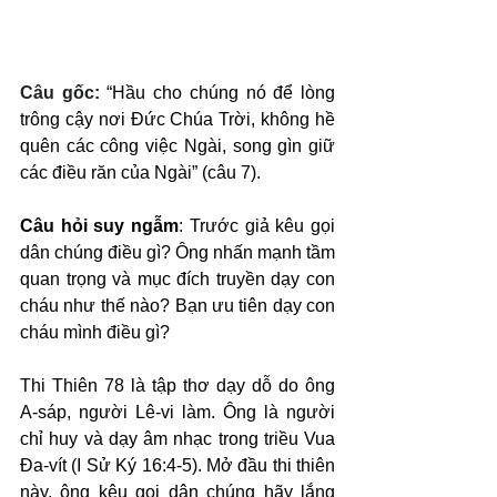
Câu gốc: 
“Hầu cho chúng nó để lòng 
trông cậy nơi Đức Chúa Trời, không hề 
quên các công việc Ngài, song gìn giữ 
các điều răn của Ngài” (câu 7).
Câu hỏi suy ngẫm
: Trước giả kêu gọi 
dân chúng điều gì? Ông nhấn mạnh tầm 
quan trọng và mục đích truyền dạy con 
cháu như thế nào? Bạn ưu tiên dạy con 
cháu mình điều gì?
Thi Thiên 78 là tập thơ dạy dỗ do ông 
A-sáp, người Lê-vi làm. Ông là người 
chỉ huy và dạy âm nhạc trong triều Vua 
Đa-vít (I Sử Ký 16:4-5). Mở đầu thi thiên 
này, ông kêu gọi dân chúng hãy lắng 