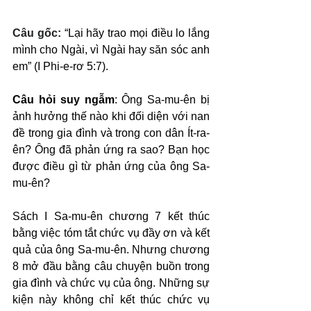
Câu gốc: 
“Lại hãy trao mọi điều lo lắng 
mình cho Ngài, vì Ngài hay săn sóc anh 
em” (I Phi-e-rơ 5:7).
Câu hỏi suy ngẫm
: Ông Sa-mu-ên bị 
ảnh hưởng thế nào khi đối diện với nan 
đề trong gia đình và trong con dân Ít-ra-
ên? Ông đã phản ứng ra sao? Bạn học 
được điều gì từ phản ứng của ông Sa-
mu-ên?
Sách I Sa-mu-ên chương 7 kết thúc 
bằng việc tóm tắt chức vụ đầy ơn và kết 
quả của ông Sa-mu-ên. Nhưng chương 
8 mở đầu bằng câu chuyện buồn trong 
gia đình và chức vụ của ông. Những sự 
kiện này không chỉ kết thúc chức vụ 