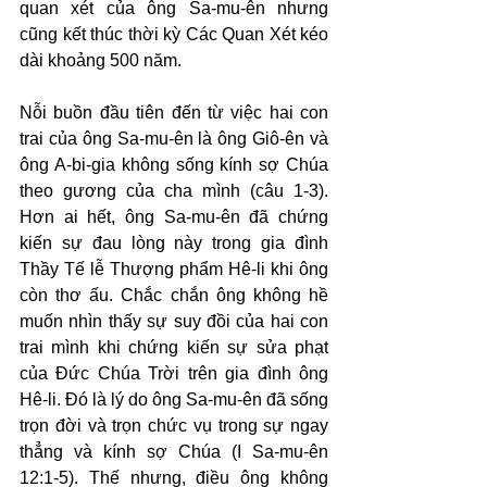
quan xét của ông Sa-mu-ên nhưng 
cũng kết thúc thời kỳ Các Quan Xét kéo 
dài khoảng 500 năm.
Nỗi buồn đầu tiên đến từ việc hai con 
trai của ông Sa-mu-ên là ông Giô-ên và 
ông A-bi-gia không sống kính sợ Chúa 
theo gương của cha mình (câu 1-3). 
Hơn ai hết, ông Sa-mu-ên đã chứng 
kiến sự đau lòng này trong gia đình 
Thầy Tế lễ Thượng phẩm Hê-li khi ông 
còn thơ ấu. Chắc chắn ông không hề 
muốn nhìn thấy sự suy đồi của hai con 
trai mình khi chứng kiến sự sửa phạt 
của Đức Chúa Trời trên gia đình ông 
Hê-li. Đó là lý do ông Sa-mu-ên đã sống 
trọn đời và trọn chức vụ trong sự ngay 
thẳng và kính sợ Chúa (I Sa-mu-ên 
12:1-5). Thế nhưng, điều ông không 