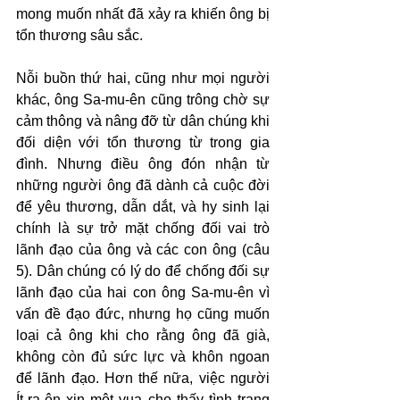
mong muốn nhất đã xảy ra khiến ông bị 
tổn thương sâu sắc.
Nỗi buồn thứ hai, cũng như mọi người 
khác, ông Sa-mu-ên cũng trông chờ sự 
cảm thông và nâng đỡ từ dân chúng khi 
đối diện với tổn thương từ trong gia 
đình. Nhưng điều ông đón nhận từ 
những người ông đã dành cả cuộc đời 
để yêu thương, dẫn dắt, và hy sinh lại 
chính là sự trở mặt chống đối vai trò 
lãnh đạo của ông và các con ông (câu 
5). Dân chúng có lý do để chống đối sự 
lãnh đạo của hai con ông Sa-mu-ên vì 
vấn đề đạo đức, nhưng họ cũng muốn 
loại cả ông khi cho rằng ông đã già, 
không còn đủ sức lực và khôn ngoan 
để lãnh đạo. Hơn thế nữa, việc người 
Ít-ra-ên xin một vua cho thấy tình trạng 