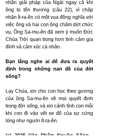
nhận giải pháp của Ngài ngay cả khi 
ông bị tổn thương (câu 22), vì chấp 
nhận Ít-ra-ên có một vua đồng nghĩa với 
việc ông và hai con ông chấm dứt chức 
vụ. Ông Sa-mu-ên đã xem ý muốn Đức 
Chúa Trời quan trọng hơn tình cảm gia 
đình và cảm xúc cá nhân.
Bạn lắng nghe ai để đưa ra quyết 
định trong những nan đề của đời 
sống?
Lạy Chúa, xin cho con học theo gương 
của ông Sa-mu-ên về mọi quyết định 
trong đời sống, và xin cảnh tỉnh con mỗi 
khi con đi vào vết xe đổ của sự cứng 
lòng như người Ít-ra-ên.
(c) 2025 Văn Phẩm Nguồn Sống - 