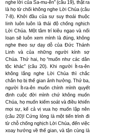
nghe lời của Sa-mu-ên” (câu 19), thật ra 
là họ từ chối không nghe Lời Chúa (câu 
7-8). Khởi đầu của sự suy thoái thuộc 
linh luôn luôn là thái độ chống nghịch 
Lời Chúa. Một tâm trí kiêu ngạo và nổi 
loạn sẽ luôn xem mình là đúng, không 
nghe theo sự dạy dỗ của Đức Thánh 
Linh và của những người kính sợ 
Chúa. Thứ hai, họ “muốn như các dân 
tộc khác” (câu 20). Khi người Ít-ra-ên 
không lắng nghe Lời Chúa thì chắc 
chắn họ bị thế gian ảnh hưởng. Thứ ba, 
người Ít-ra-ên muốn chính mình quyết 
định cuộc đời mình chứ không muốn 
Chúa, họ muốn kiểm soát và điều khiển 
mọi sự, kể cả vị vua họ muốn lập nên 
(câu 20)! Cứng lòng là một tiến trình đi 
từ chỗ chống nghịch Lời Chúa, đến việc 
xoay hướng về thế gian, và tận cùng là 