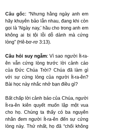
Câu gốc: 
“Nhưng hằng ngày anh em 
hãy khuyên bảo lẫn nhau, đang khi còn 
gọi là ‘Ngày nay,’ hầu cho trong anh em 
không ai bị tội lỗi dỗ dành mà cứng 
lòng” (Hê-bơ-rơ 3:13).
Câu hỏi suy ngẫm
: Vì sao người Ít-ra-
ên vẫn cứng lòng trước lời cảnh cáo 
của Đức Chúa Trời? Chúa đã làm gì 
với sự cứng lòng của người Ít-ra-ên? 
Bài học này nhắc nhở bạn điều gì?
Bất chấp lời cảnh báo của Chúa, người 
Ít-ra-ên kiên quyết muốn lập một vua 
cho họ. Chúng ta thấy có ba nguyên 
nhân đem người Ít-ra-ên đến sự cứng 
lòng này. Thứ nhất, họ đã “chối không 