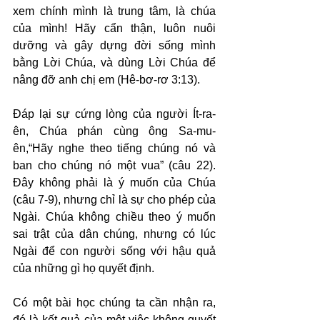
xem chính mình là trung tâm, là chúa 
của mình! Hãy cẩn thận, luôn nuôi 
dưỡng và gây dựng đời sống mình 
bằng Lời Chúa, và dùng Lời Chúa để 
nâng đỡ anh chị em (Hê-bơ-rơ 3:13).
Đáp lại sự cứng lòng của người Ít-ra-
ên, Chúa phán cùng ông Sa-mu-
ên,“Hãy nghe theo tiếng chúng nó và 
ban cho chúng nó một vua” (câu 22). 
Đây không phải là ý muốn của Chúa 
(câu 7-9), nhưng chỉ là sự cho phép của 
Ngài. Chúa không chiều theo ý muốn 
sai trật của dân chúng, nhưng có lúc 
Ngài để con người sống với hậu quả 
của những gì họ quyết định.
Có một bài học chúng ta cần nhận ra, 
đó là kết quả của một việc không quyết 