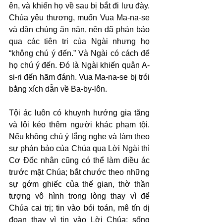
ên, và khiến họ về sau bị bắt đi lưu đày. 
Chúa yêu thương, muốn Vua Ma-na-se 
và dân chúng ăn năn, nên đã phán bảo 
qua các tiên tri của Ngài nhưng họ 
“không chú ý đến.” Và Ngài có cách để 
họ chú ý đến. Đó là Ngài khiến quân A-
si-ri đến hãm đánh. Vua Ma-na-se bị trói 
bằng xích dẫn về Ba-by-lôn.
Tội ác luôn có khuynh hướng gia tăng 
và lôi kéo thêm người khác phạm tội. 
Nếu không chú ý lắng nghe và làm theo 
sự phán bảo của Chúa qua Lời Ngài thì 
Cơ Đốc nhân cũng có thể làm điều ác 
trước mặt Chúa; bắt chước theo những 
sự gớm ghiếc của thế gian, thờ thần 
tượng vô hình trong lòng thay vì để 
Chúa cai trị; tin vào bói toán, mê tín dị 
đoan thay vì tin vào Lời Chúa; sống 