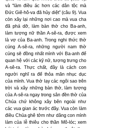
và “làm điều ác hơn các dân tộc mà 
Đức Giê-hô-va đã hủy diệt” (câu 9). Vua 
còn xây lại những nơi cao mà vua cha 
đã phá dỡ, làm bàn thờ cho Ba-anh, 
làm tượng nữ thần A-sê-ra, được xem 
là vợ của Ba-anh. Trong nghi thức thờ 
cúng A-sê-ra, những người nam thờ 
cúng sẽ đồng nhất mình với Ba-anh để 
quan hệ với các kỹ nữ, tượng trưng cho 
A-sê-ra. Thực chất, đây là cách con 
người nghĩ ra để thỏa mãn nhục dục 
của mình. Vua thờ lạy các ngôi sao trên 
trời và xây những bàn thờ, làm tượng 
của A-sê-ra ngay trong sân đền thờ của 
Chúa chứ không xây bên ngoài như 
các vua gian ác trước đây. Vua còn làm 
điều Chúa ghê tởm như dâng con mình 
làm của lễ thiêu cho thần Mô-lóc; xem 