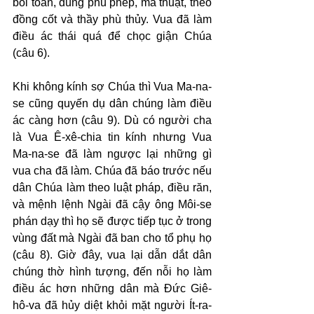
bói toán, dùng phù phép, ma thuật, theo 
đồng cốt và thầy phù thủy. Vua đã làm 
điều ác thái quá để chọc giận Chúa 
(câu 6).
Khi không kính sợ Chúa thì Vua Ma-na-
se cũng quyến dụ dân chúng làm điều 
ác càng hơn (câu 9). Dù có người cha 
là Vua Ê-xê-chia tin kính nhưng Vua 
Ma-na-se đã làm ngược lại những gì 
vua cha đã làm. Chúa đã báo trước nếu 
dân Chúa làm theo luật pháp, điều răn, 
và mệnh lệnh Ngài đã cậy ông Môi-se 
phán dạy thì họ sẽ được tiếp tục ở trong 
vùng đất mà Ngài đã ban cho tổ phụ họ 
(câu 8). Giờ đây, vua lại dẫn dắt dân 
chúng thờ hình tượng, đến nỗi họ làm 
điều ác hơn những dân mà Đức Giê-
hô-va đã hủy diệt khỏi mặt người Ít-ra-