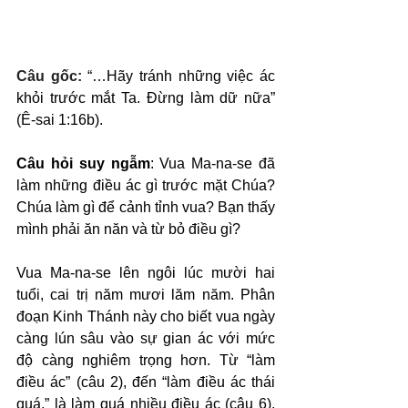
Câu gốc: 
“…Hãy tránh những việc ác 
khỏi trước mắt Ta. Đừng làm dữ nữa” 
(Ê-sai 1:16b).
Câu hỏi suy ngẫm
: Vua Ma-na-se đã 
làm những điều ác gì trước mặt Chúa? 
Chúa làm gì để cảnh tỉnh vua? Bạn thấy 
mình phải ăn năn và từ bỏ điều gì?
Vua Ma-na-se lên ngôi lúc mười hai 
tuổi, cai trị năm mươi lăm năm. Phân 
đoạn Kinh Thánh này cho biết vua ngày 
càng lún sâu vào sự gian ác với mức 
độ càng nghiêm trọng hơn. Từ “làm 
điều ác” (câu 2), đến “làm điều ác thái 
quá,” là làm quá nhiều điều ác (câu 6), 