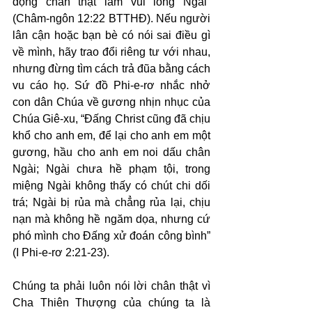
động chân thật làm vui lòng Ngài” 
(Châm-ngôn 12:22 BTTHĐ). Nếu người 
lân cận hoặc bạn bè có nói sai điều gì 
về mình, hãy trao đổi riêng tư với nhau, 
nhưng đừng tìm cách trả đũa bằng cách 
vu cáo họ. Sứ đồ Phi-e-rơ nhắc nhở 
con dân Chúa về gương nhịn nhục của 
Chúa Giê-xu, “Đấng Christ cũng đã chịu 
khổ cho anh em, để lại cho anh em một 
gương, hầu cho anh em noi dấu chân 
Ngài; Ngài chưa hề phạm tội, trong 
miệng Ngài không thấy có chút chi dối 
trá; Ngài bị rủa mà chẳng rủa lại, chịu 
nạn mà không hề ngăm dọa, nhưng cứ 
phó mình cho Đấng xử đoán công bình” 
(I Phi-e-rơ 2:21-23).
Chúng ta phải luôn nói lời chân thật vì 
Cha Thiên Thượng của chúng ta là 