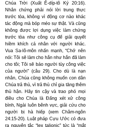
Chúa Trời (Xuất Ê-díp-tô Ký 20:16). 
Nhân chứng phải nói lời trung thực 
trước tòa, không vì động cơ nào khác 
tác động mà bóp méo sự thật. Và cũng 
không được lợi dụng việc làm chứng 
trước tòa như công cụ để giải quyết 
hiềm khích cá nhân với người khác. 
Vua Sa-lô-môn nhấn mạnh, “Chớ nên 
nói: Tôi sẽ làm cho hắn như hắn đã làm 
cho tôi; Tôi sẽ báo người tùy công việc 
của người” (câu 29). Cho dù là nạn 
nhân, Chúa cũng không muốn con dân 
Chúa trả thù, vì trả thù chỉ gia tăng thêm 
thù hận. Hãy tin cậy và trao phó mọi 
điều cho Chúa là Đấng xét xử công 
bình, Ngài luôn bênh vực, giải cứu cho 
người bị hà hiếp (xem Châm-ngôn 
24:15-20). Luật pháp Cựu Ước có đưa 
ra nguyên tắc “lex talionic” tức là “mắt 