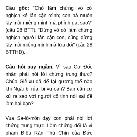
Câu gốc: 
“Chớ làm chứng vô cớ 
nghịch kẻ lân cận mình; con há muốn 
lấy môi miệng mình mà phỉnh gạt sao?” 
(câu 28 BTT). “Đừng vô cớ làm chứng 
nghịch người lân cận con, cũng đừng 
lấy môi miệng mình mà lừa dối” (câu 28 
BTTHĐ).
Câu hỏi suy ngẫm:
 Vì sao Cơ Đốc 
nhân phải nói lời chứng trung thực? 
Chúa Giê-xu đã để lại gương thế nào 
khi Ngài bị rủa, bị vu oan? Bạn cần cư 
xử ra sao với người cố tình nói sai để 
làm hại bạn?
Vua Sa-lô-môn dạy con phải nói lời 
chứng trung thực. Làm chứng dối là vi 
phạm Điều Răn Thứ Chín của Đức 