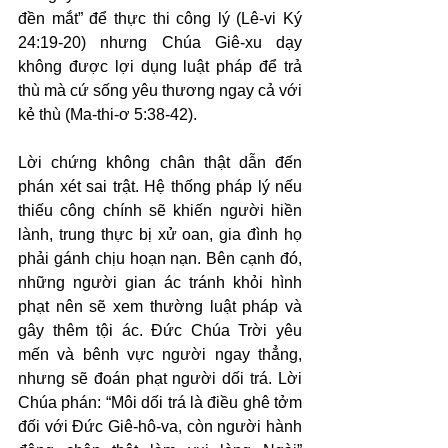
đền mắt” để thực thi công lý (Lê-vi Ký 
24:19-20) nhưng Chúa Giê-xu dạy 
không được lợi dụng luật pháp để trả 
thù mà cứ sống yêu thương ngay cả với 
kẻ thù (Ma-thi-ơ 5:38-42).
Lời chứng không chân thật dẫn đến 
phán xét sai trật. Hệ thống pháp lý nếu 
thiếu công chính sẽ khiến người hiền 
lành, trung thực bị xử oan, gia đình họ 
phải gánh chịu hoạn nạn. Bên cạnh đó, 
những người gian ác tránh khỏi hình 
phạt nên sẽ xem thường luật pháp và 
gây thêm tội ác. Đức Chúa Trời yêu 
mến và bênh vực người ngay thẳng, 
nhưng sẽ đoán phạt người dối trá. Lời 
Chúa phán: “Môi dối trá là điều ghê tởm 
đối với Đức Giê-hô-va, còn người hành 