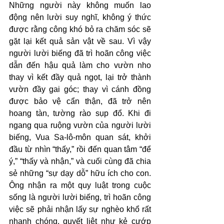
Những người này không muốn lao 
động nên lười suy nghĩ, không ý thức 
được rằng công khó bỏ ra chăm sóc sẽ 
gặt lại kết quả sản vật về sau. Vì vậy 
người lười biếng đã trì hoãn công việc 
dẫn đến hậu quả làm cho vườn nho 
thay vì kết đầy quả ngọt, lại trở thành 
vườn đầy gai góc; thay vì cánh đồng 
được bảo vệ cẩn thận, đã trở nên 
hoang tàn, tường rào sụp đổ. Khi đi 
ngang qua ruộng vườn của người lười 
biếng, Vua Sa-lô-môn quan sát, khởi 
đầu từ nhìn “thấy,” rồi đến quan tâm “để 
ý,” “thấy và nhận,” và cuối cùng đã chia 
sẻ những “sự dạy dỗ” hữu ích cho con. 
Ông nhận ra một quy luật trong cuộc 
sống là người lười biếng, trì hoãn công 
việc sẽ phải nhận lấy sự nghèo khổ rất 
nhanh chóng, quyết liệt như kẻ cướp 