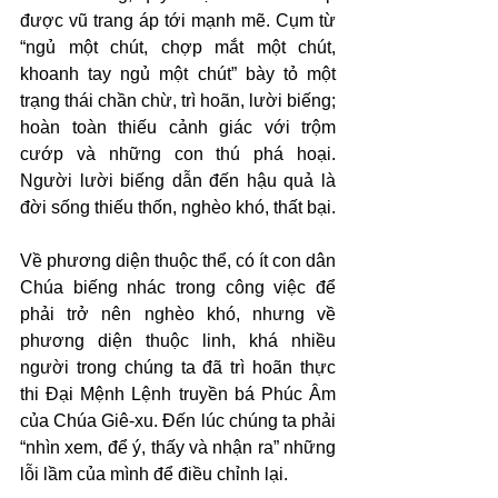
được vũ trang áp tới mạnh mẽ. Cụm từ 
“ngủ một chút, chợp mắt một chút, 
khoanh tay ngủ một chút” bày tỏ một 
trạng thái chần chừ, trì hoãn, lười biếng; 
hoàn toàn thiếu cảnh giác với trộm 
cướp và những con thú phá hoại. 
Người lười biếng dẫn đến hậu quả là 
đời sống thiếu thốn, nghèo khó, thất bại.
Về phương diện thuộc thể, có ít con dân 
Chúa biếng nhác trong công việc để 
phải trở nên nghèo khó, nhưng về 
phương diện thuộc linh, khá nhiều 
người trong chúng ta đã trì hoãn thực 
thi Đại Mệnh Lệnh truyền bá Phúc Âm 
của Chúa Giê-xu. Đến lúc chúng ta phải 
“nhìn xem, để ý, thấy và nhận ra” những 
lỗi lầm của mình để điều chỉnh lại.