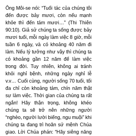
Ông Môi-se nói: “Tuổi tác của chúng tôi 
đến được bảy mươi, còn nếu mạnh 
khỏe thì đến tám mươi…” (Thi Thiên 
90:10). Giả sử chúng ta sống được bảy 
mươi tuổi, mỗi ngày làm việc 8 giờ, mỗi 
tuần 6 ngày, và có khoảng 40 năm đi 
làm. Nếu lý tưởng như vậy thì chúng ta 
có khoảng gần 12 năm để làm việc 
trong đời. Tuy nhiên, không ai tránh 
khỏi nghỉ bệnh, những ngày nghỉ lễ 
v.v… Cuối cùng, người sống 70 tuổi, tối 
đa chỉ còn khoảng tám, chín năm thật 
sự làm việc. Thời gian của chúng ta rất 
ngắn! Hãy thận trọng, không khéo 
chúng ta sẽ trở nên những người 
“nghèo, người lười biếng, ngu muội” khi 
chúng ta đang trì hoãn sứ mệnh Chúa 
giao. Lời Chúa phán: “Hãy siêng năng 