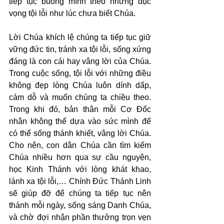
tiếp tục buông mình theo những dục 
vọng tội lỗi như lúc chưa biết Chúa.
Lời Chúa khích lệ chúng ta tiếp tục giữ 
vững đức tin, tránh xa tội lỗi, sống xứng 
đáng là con cái hay vâng lời của Chúa. 
Trong cuộc sống, tội lỗi với những điều 
không đẹp lòng Chúa luôn dính dấp, 
cám dỗ và muốn chúng ta chiều theo. 
Trong khi đó, bản thân mỗi Cơ Đốc 
nhân không thể dựa vào sức mình để 
có thể sống thánh khiết, vâng lời Chúa. 
Cho nên, con dân Chúa cần tìm kiếm 
Chúa nhiều hơn qua sự cầu nguyện, 
học Kinh Thánh với lòng khát khao, 
lánh xa tội lỗi,… Chính Đức Thánh Linh 
sẽ giúp đỡ để chúng ta tiếp tục nên 
thánh mỗi ngày, sống sáng Danh Chúa, 
và chờ đợi nhận phần thưởng trọn vẹn 