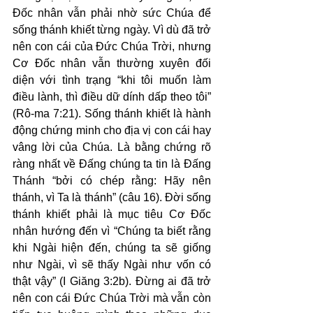
Đốc nhân vẫn phải nhờ sức Chúa để 
sống thánh khiết từng ngày. Vì dù đã trở 
nên con cái của Đức Chúa Trời, nhưng 
Cơ Đốc nhân vẫn thường xuyên đối 
diện với tình trạng “khi tôi muốn làm 
điều lành, thì điều dữ dính dấp theo tôi” 
(Rô-ma 7:21). Sống thánh khiết là hành 
động chứng minh cho địa vị con cái hay 
vâng lời của Chúa. Là bằng chứng rõ 
ràng nhất về Đấng chúng ta tin là Đấng 
Thánh “bởi có chép rằng: Hãy nên 
thánh, vì Ta là thánh” (câu 16). Đời sống 
thánh khiết phải là mục tiêu Cơ Đốc 
nhân hướng đến vì “Chúng ta biết rằng 
khi Ngài hiện đến, chúng ta sẽ giống 
như Ngài, vì sẽ thấy Ngài như vốn có 
thật vậy” (I Giăng 3:2b). Đừng ai đã trở 
nên con cái Đức Chúa Trời mà vẫn còn 