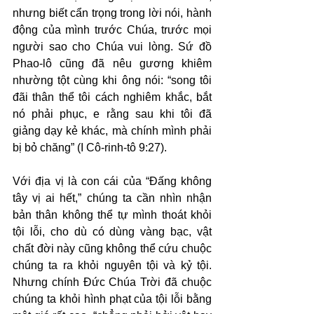
nhưng biết cẩn trọng trong lời nói, hành 
động của mình trước Chúa, trước mọi 
người sao cho Chúa vui lòng. Sứ đồ 
Phao-lô cũng đã nêu gương khiêm 
nhường tột cùng khi ông nói: “song tôi 
đãi thân thể tôi cách nghiêm khắc, bắt 
nó phải phục, e rằng sau khi tôi đã 
giảng dạy kẻ khác, mà chính mình phải 
bị bỏ chăng” (I Cô-rinh-tô 9:27).
Với địa vị là con cái của “Đấng không 
tây vị ai hết,” chúng ta cần nhìn nhận 
bản thân không thể tự mình thoát khỏi 
tội lỗi, cho dù có dùng vàng bạc, vật 
chất đời này cũng không thể cứu chuộc 
chúng ta ra khỏi nguyên tội và kỷ tội. 
Nhưng chính Đức Chúa Trời đã chuộc 
chúng ta khỏi hình phạt của tội lỗi bằng 