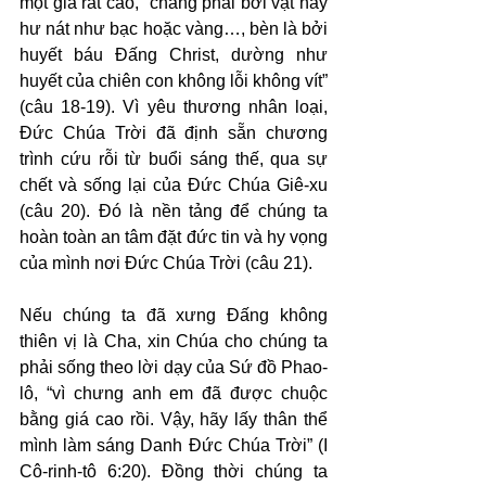
một giá rất cao, “chẳng phải bởi vật hay 
hư nát như bạc hoặc vàng…, bèn là bởi 
huyết báu Đấng Christ, dường như 
huyết của chiên con không lỗi không vít” 
(câu 18-19). Vì yêu thương nhân loại, 
Đức Chúa Trời đã định sẵn chương 
trình cứu rỗi từ buổi sáng thế, qua sự 
chết và sống lại của Đức Chúa Giê-xu 
(câu 20). Đó là nền tảng để chúng ta 
hoàn toàn an tâm đặt đức tin và hy vọng 
của mình nơi Đức Chúa Trời (câu 21).
Nếu chúng ta đã xưng Đấng không 
thiên vị là Cha, xin Chúa cho chúng ta 
phải sống theo lời dạy của Sứ đồ Phao-
lô, “vì chưng anh em đã được chuộc 
bằng giá cao rồi. Vậy, hãy lấy thân thể 
mình làm sáng Danh Đức Chúa Trời” (I 
Cô-rinh-tô 6:20). Đồng thời chúng ta 