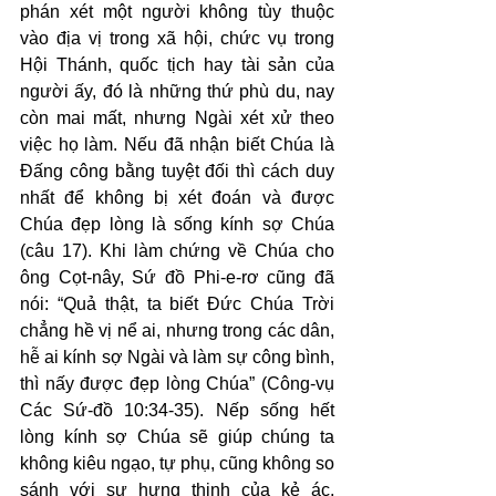
phán xét một người không tùy thuộc 
vào địa vị trong xã hội, chức vụ trong 
Hội Thánh, quốc tịch hay tài sản của 
người ấy, đó là những thứ phù du, nay 
còn mai mất, nhưng Ngài xét xử theo 
việc họ làm. Nếu đã nhận biết Chúa là 
Đấng công bằng tuyệt đối thì cách duy 
nhất để không bị xét đoán và được 
Chúa đẹp lòng là sống kính sợ Chúa 
(câu 17). Khi làm chứng về Chúa cho 
ông Cọt-nây, Sứ đồ Phi-e-rơ cũng đã 
nói: “Quả thật, ta biết Đức Chúa Trời 
chẳng hề vị nể ai, nhưng trong các dân, 
hễ ai kính sợ Ngài và làm sự công bình, 
thì nấy được đẹp lòng Chúa” (Công-vụ 
Các Sứ-đồ 10:34-35). Nếp sống hết 
lòng kính sợ Chúa sẽ giúp chúng ta 
không kiêu ngạo, tự phụ, cũng không so 
sánh với sự hưng thịnh của kẻ ác, 