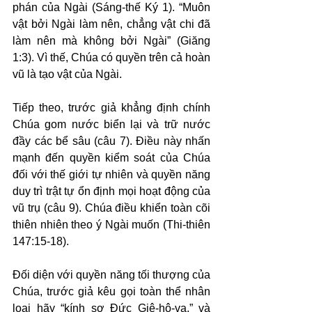
phán của Ngài (Sáng-thế Ký 1). “Muôn 
vật bởi Ngài làm nên, chẳng vật chi đã 
làm nên mà không bởi Ngài” (Giăng 
1:3). Vì thế, Chúa có quyền trên cả hoàn 
vũ là tạo vật của Ngài.
Tiếp theo, trước giả khẳng định chính 
Chúa gom nước biển lại và trữ nước 
đầy các bể sâu (câu 7). Điều này nhấn 
mạnh đến quyền kiểm soát của Chúa 
đối với thế giới tự nhiên và quyền năng 
duy trì trật tự ổn định mọi hoạt động của 
vũ trụ (câu 9). Chúa điều khiển toàn cõi 
thiên nhiên theo ý Ngài muốn (Thi-thiên 
147:15-18).
Đối diện với quyền năng tối thượng của 
Chúa, trước giả kêu gọi toàn thể nhân 
loại hãy “kính sợ Đức Giê-hô-va,” và 