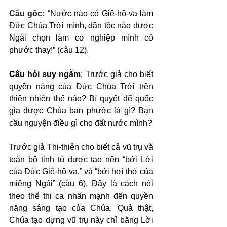
Câu gốc: 
“Nước nào có Giê-hô-va làm 
Đức Chúa Trời mình, dân tộc nào được 
Ngài chọn làm cơ nghiệp mình có 
phước thay!” (câu 12).
Câu hỏi suy ngẫm
: Trước giả cho biết 
quyền năng của Đức Chúa Trời trên 
thiên nhiên thế nào? Bí quyết để quốc 
gia được Chúa ban phước là gì? Bạn 
cầu nguyện điều gì cho đất nước mình?
Trước giả Thi-thiên cho biết cả vũ trụ và 
toàn bộ tinh tú được tạo nên “bởi Lời 
của Đức Giê-hô-va,” và “bởi hơi thở của 
miệng Ngài” (câu 6). Đây là cách nói 
theo thể thi ca nhấn mạnh đến quyền 
năng sáng tạo của Chúa. Quả thật, 
Chúa tạo dựng vũ trụ này chỉ bằng Lời 