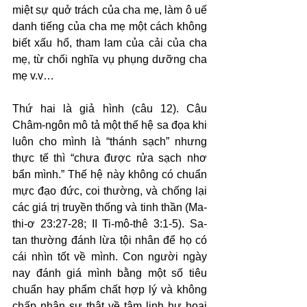
miệt sự quở trách của cha mẹ, làm ô uế 
danh tiếng của cha mẹ một cách không 
biết xấu hổ, tham lam của cải của cha 
mẹ, từ chối nghĩa vụ phụng dưỡng cha 
mẹ v.v…
Thứ hai là giả hình (câu 12). Câu 
Châm-ngôn mô tả một thế hệ sa đọa khi 
luôn cho mình là “thánh sạch” nhưng 
thực tế thì “chưa được rửa sạch nhơ 
bẩn mình.” Thế hệ này không có chuẩn 
mực đạo đức, coi thường, và chống lại 
các giá trị truyền thống và tinh thần (Ma-
thi-ơ 23:27-28; II Ti-mô-thê 3:1-5). Sa-
tan thường đánh lừa tội nhân để họ có 
cái nhìn tốt về mình. Con người ngày 
nay đánh giá mình bằng một số tiêu 
chuẩn hay phẩm chất hợp lý và không 
chấp nhận sự thật về tâm linh hư hoại 