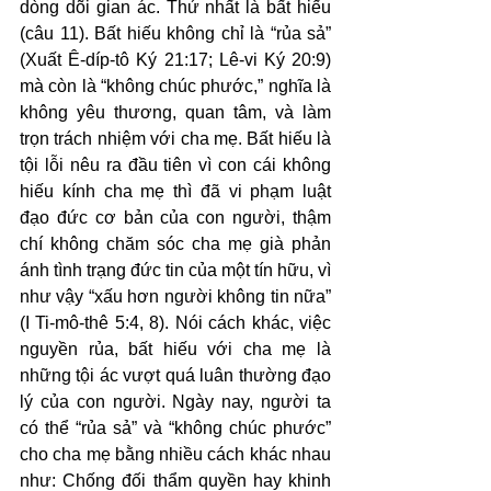
dòng dõi gian ác. Thứ nhất là bất hiếu 
(câu 11). Bất hiếu không chỉ là “rủa sả” 
(Xuất Ê-díp-tô Ký 21:17; Lê-vi Ký 20:9) 
mà còn là “không chúc phước,” nghĩa là 
không yêu thương, quan tâm, và làm 
trọn trách nhiệm với cha mẹ. Bất hiếu là 
tội lỗi nêu ra đầu tiên vì con cái không 
hiếu kính cha mẹ thì đã vi phạm luật 
đạo đức cơ bản của con người, thậm 
chí không chăm sóc cha mẹ già phản 
ánh tình trạng đức tin của một tín hữu, vì 
như vậy “xấu hơn người không tin nữa” 
(I Ti-mô-thê 5:4, 8). Nói cách khác, việc 
nguyền rủa, bất hiếu với cha mẹ là 
những tội ác vượt quá luân thường đạo 
lý của con người. Ngày nay, người ta 
có thể “rủa sả” và “không chúc phước” 
cho cha mẹ bằng nhiều cách khác nhau 
như: Chống đối thẩm quyền hay khinh 