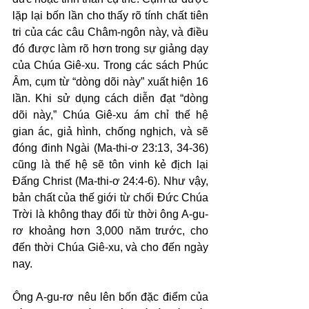
lặp lại bốn lần cho thấy rõ tính chất tiên 
tri của các câu Châm-ngôn này, và điều 
đó được làm rõ hơn trong sự giảng dạy 
của Chúa Giê-xu. Trong các sách Phúc 
Âm, cụm từ “dòng dõi này” xuất hiện 16 
lần. Khi sử dụng cách diễn đạt “dòng 
dõi này,” Chúa Giê-xu ám chỉ thế hệ 
gian ác, giả hình, chống nghịch, và sẽ 
đóng đinh Ngài (Ma-thi-ơ 23:13, 34-36) 
cũng là thế hệ sẽ tôn vinh kẻ địch lại 
Đấng Christ (Ma-thi-ơ 24:4-6). Như vậy, 
bản chất của thế giới từ chối Đức Chúa 
Trời là không thay đổi từ thời ông A-gu-
rơ khoảng hơn 3,000 năm trước, cho 
đến thời Chúa Giê-xu, và cho đến ngày 
nay.
Ông A-gu-rơ nêu lên bốn đặc điểm của 