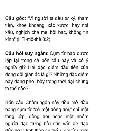
Câu gốc: 
“Vì người ta đều tư kỷ, tham 
tiền, khoe khoang, xấc xược, hay nói 
xấu, nghịch cha mẹ, bội bạc, không tin 
kính” (II Ti-mô-thê 3:2).
Câu hỏi suy ngẫm
: Cụm từ nào được 
lặp lại trong cả bốn câu này và có ý 
nghĩa gì? Hai đặc điểm đầu tiên của 
dòng dõi gian ác là gì? Những đặc điểm 
này đang phơi bày trong thời đại chúng 
ta thế nào?
Bốn câu Châm-ngôn này đều mở đầu 
bằng cụm từ “có một dòng dõi,” chỉ một 
tầng lớp, dòng dõi hoặc một nhóm 
người đặc trưng bởi các vấn đề đạo 
đức hoặc tinh thần cụ thể. Cụm từ được 