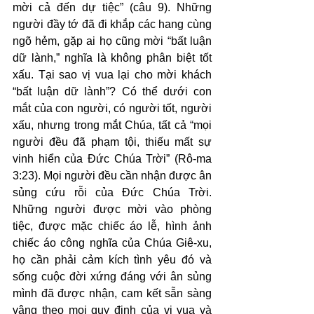
mời cả đến dự tiệc” (câu 9). Những 
người đầy tớ đã đi khắp các hang cùng 
ngõ hẻm, gặp ai họ cũng mời “bất luận 
dữ lành,” nghĩa là không phân biệt tốt 
xấu. Tại sao vị vua lại cho mời khách 
“bất luận dữ lành”? Có thể dưới con 
mắt của con người, có người tốt, người 
xấu, nhưng trong mắt Chúa, tất cả “mọi 
người đều đã phạm tội, thiếu mất sự 
vinh hiển của Đức Chúa Trời” (Rô-ma 
3:23). Mọi người đều cần nhận được ân 
sủng cứu rỗi của Đức Chúa Trời. 
Những người được mời vào phòng 
tiệc, được mặc chiếc áo lễ, hình ảnh 
chiếc áo công nghĩa của Chúa Giê-xu, 
họ cần phải cảm kích tình yêu đó và 
sống cuộc đời xứng đáng với ân sủng 
mình đã được nhận, cam kết sẵn sàng 
vâng theo mọi quy định của vị vua và 