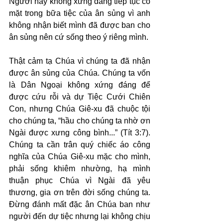
Người này không xứng đáng tiếp tục có 
mặt trong bữa tiệc của ân sủng vì anh 
không nhận biết mình đã được ban cho 
ân sủng nên cứ sống theo ý riêng mình.
Thật cảm tạ Chúa vì chúng ta đã nhận 
được ân sủng của Chúa. Chúng ta vốn 
là Dân Ngoại không xứng đáng để 
được cứu rỗi và dự Tiệc Cưới Chiên 
Con, nhưng Chúa Giê-xu đã chuộc tội 
cho chúng ta, “hầu cho chúng ta nhờ ơn 
Ngài được xưng công bình...” (Tít 3:7). 
Chúng ta cần trân quý chiếc áo công 
nghĩa của Chúa Giê-xu mặc cho mình, 
phải sống khiêm nhường, hạ mình 
thuận phục Chúa vì Ngài đã yêu 
thương, gia ơn trên đời sống chúng ta. 
Đừng đánh mất đặc ân Chúa ban như 
người đến dự tiệc nhưng lại không chịu 