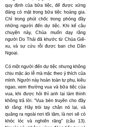
quy định của bữa tiệc, để được xứng 
đáng có mặt trong bữa tiệc hoàng gia. 
Chỉ trong phút chốc trong phòng đầy 
những người đến dự tiệc. Khi kể câu 
chuyện này, Chúa muốn dạy rằng 
người Do Thái đã khước từ Chúa Giê-
xu, và sự cứu rỗi được ban cho Dân 
Ngoại.
Có một người đến dự tiệc nhưng không 
chịu mặc áo lễ mà mặc theo ý thích của 
mình. Người này hoàn toàn tự phụ, kiêu 
ngạo, xem thường vua và bữa tiệc của 
vua, khi được hỏi thì anh lại làm thinh 
không trả lời. “Vua bèn truyền cho đầy 
tớ rằng: Hãy trói tay chân nó lại, và 
quăng ra ngoài nơi tối tăm, là nơi sẽ có 
khóc lóc và nghiến răng” (câu 13). 