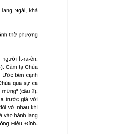
lang Ngài, khá 
hánh thờ phượng 
người Ít-ra-ên, 
4). Cảm tạ Chúa 
u Ước bên cạnh 
 Chúa qua sự ca 
 mừng” (câu 2). 
a trước giả với 
ôi với nhau khi 
 vào hành lang 
ống Hiệu Đính-