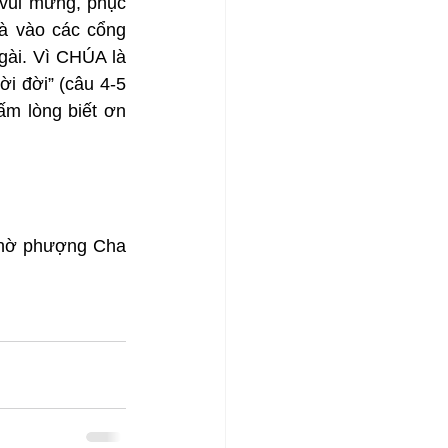
vui mừng, phục 
à vào các cổng 
ài. Vì CHÚA là 
i đời” (câu 4-5 
m lòng biết ơn 
thờ phượng Cha 