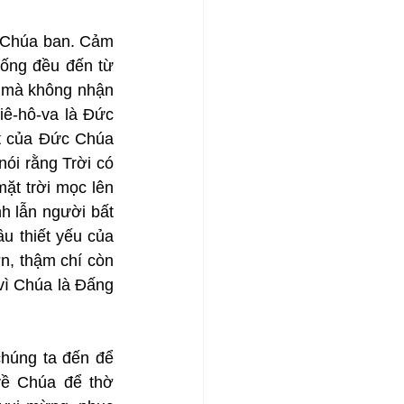
 Chúa ban. Cảm 
ống đều đến từ 
 mà không nhận 
iê-hô-va là Đức 
t của Đức Chúa 
i rằng Trời có 
ặt trời mọc lên 
 lẫn người bất 
 thiết yếu của 
, thậm chí còn 
vì Chúa là Đấng 
húng ta đến để 
ề Chúa để thờ 