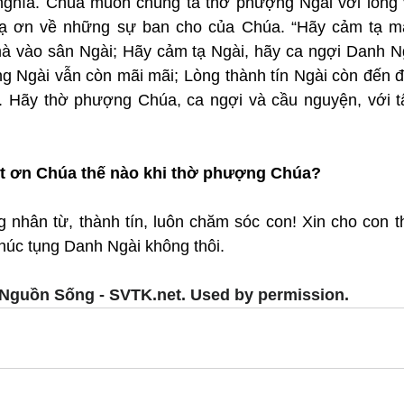
ghĩa. Chúa muốn chúng ta thờ phượng Ngài với lòng 
 tạ ơn về những sự ban cho của Chúa. “Hãy cảm tạ m
à vào sân Ngài; Hãy cảm tạ Ngài, hãy ca ngợi Danh Ng
ng Ngài vẫn còn mãi mãi; Lòng thành tín Ngài còn đến đờ
 Hãy thờ phượng Chúa, ca ngợi và cầu nguyện, với tấ
ết ơn Chúa thế nào khi thờ phượng Chúa?
 nhân từ, thành tín, luôn chăm sóc con! Xin cho con 
chúc tụng Danh Ngài không thôi.
Nguồn Sống - SVTK.net. Used by permission.