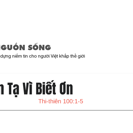
Home
About Us
Product
NGUỒN SỐNG
dựng niềm tin cho người Việt khắp thế giới
 Tạ Vì Biết Ơn
Thi-thiên 100:1-5