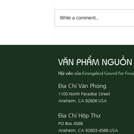
Write a comment...
08-04 Tha Thứ, Lấy Thiện Thắng
Ác
VĂN PHẨM NGUỒN
Hội viên của
Evangelical Council for Fina
Địa Chỉ Văn Phòng
1100 North Paradise Street
Anaheim, CA 92806 USA
Địa Chỉ Hộp Thư
PO Box 4568
Anaheim, CA 92803-4568 USA