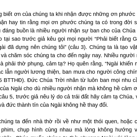
ng biết ơn của chúng ta khi nhận được những ơn phước
hận hay tin rằng mọi ơn phước chúng ta có trong đời s
u đáng buồn là nhiều người nhận sự ban cho của Chúa
do tại sao trước giả kêu gọi mọi người “Phải biết rằng G
ài đã dựng nên chúng tôi” (câu 3). Chúng ta là tạo vậ
 và chăm sóc chúng ta cho đến ngày nay. Nhiều người nó
mà phải thờ phụng, cảm tạ? Họ quên rằng, “Ngài khiến m
ác lẫn người lương thiện, ban mưa cho người công chính
45 BTTHĐ). Đức Chúa Trời nhân từ luôn ban mọi nhu cầu
 của Ngài cho dù nhiều người nhận mà không hề cảm ơn
câu 5, trước giả nêu lý do cả trái đất hãy cảm tạ Chúa, 
 và đức thành tín của Ngài không hề thay đổi.
chúng ta đến nhà thờ rồi về như một thói quen, hoặc c
 phim, chụp hình cùng nhau mà lòng không hướng v