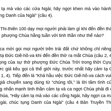
tạ mà vào các cửa Ngài, hãy ngợi khen mà vào hành 
ng Danh của Ngài” (câu 4).
 Thi-thiên 100 dạy mọi người phải làm gì khi đến đền t
phượng Chúa hằng tuần với tinh thần như thế nào?
 ca mời gọi mọi người trên trái đất chứ không chỉ riêng 
 tạ Đức Giê-hô-va khi đến đền thờ ra mắt Chúa (câu 2, 
rọng của sự thờ phượng Đức Chúa Trời trong thời Cự
ước giả kêu gọi cả thế giới này, trước nhất hãy cảm tạ
 1, 4). Tiếp đến là “Khá hầu việc Đức Giê-hô-va cách vui
iả chuyển sang dùng từ “chúng tôi,” là lời tâm tình củ
g nhấn mạnh tinh thần cảm tạ và ca ngợi Chúa phải đi đ
úa, “Hãy cảm tạ mà vào các cổng Ngài, hãy ngợi ca mà
gài, chúc tụng Danh của Ngài” (câu 4 Bản Truyền Th