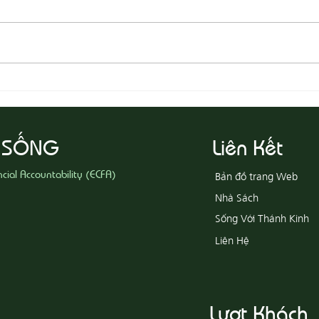
08-03 Đeo Đuổi Sự Công Chính
08-02
 SỐNG
Liên Kết
ncial Accountability (ECFA)
Bản đồ trang Web
Nhà Sách
Sống Với Thánh Kinh
Liên Hệ
Lượt Khách