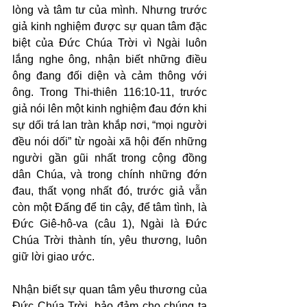
lòng và tâm tư của mình. Nhưng trước 
giả kinh nghiệm được sự quan tâm đặc 
biệt của Đức Chúa Trời vì Ngài luôn 
lắng nghe ông, nhận biết những điều 
ông đang đối diện và cảm thông với 
ông. Trong Thi-thiên 116:10-11, trước 
giả nói lên một kinh nghiệm đau đớn khi 
sự dối trá lan tràn khắp nơi, “mọi người 
đều nói dối” từ ngoài xã hội đến những 
người gần gũi nhất trong cộng đồng 
dân Chúa, và trong chính những đớn 
đau, thất vọng nhất đó, trước giả vẫn 
còn một Đấng để tin cậy, để tâm tình, là 
Đức Giê-hô-va (câu 1), Ngài là Đức 
Chúa Trời thành tín, yêu thương, luôn 
giữ lời giao ước.
Nhận biết sự quan tâm yêu thương của 
Đức Chúa Trời, bảo đảm cho chúng ta 