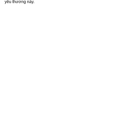
yêu thương này.
(c) 2025 Văn Phẩm Nguồn Sống - 
SVTK.net. Used by permission.
See All
Recent Posts