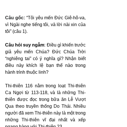
Câu gốc: 
“Tôi yêu mến Đức Giê-hô-va, 
vì Ngài nghe tiếng tôi, và lời nài xin của 
tôi” (câu 1).
Câu hỏi suy ngẫm
: Điều gì khiến trước 
giả yêu mến Chúa? Đức Chúa Trời 
“nghiêng tai” có ý nghĩa gì? Nhận biết 
điều này khích lệ bạn thế nào trong 
hành trình thuộc linh?
Thi-thiên 116 nằm trong loạt Thi-thiên 
Ca Ngợi từ 113-118, và là những Thi-
thiên được đọc trong bữa ăn Lễ Vượt 
Qua theo truyền thống Do Thái. Nhiều 
người đã xem Thi-thiên này là một trong 
những Thi-thiên vĩ đại nhất và xếp 
ngang hàng với Thi-thiên 23.