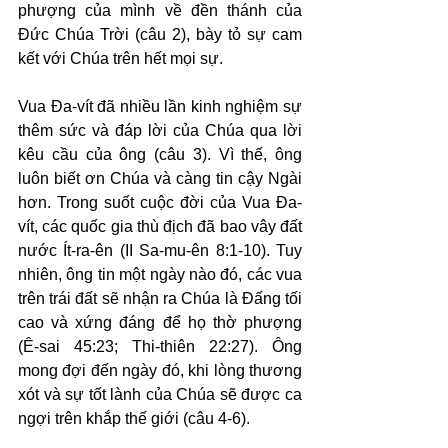
phượng của mình về đền thánh của 
Đức Chúa Trời (câu 2), bày tỏ sự cam 
kết với Chúa trên hết mọi sự.
Vua Đa-vít đã nhiều lần kinh nghiệm sự 
thêm sức và đáp lời của Chúa qua lời 
kêu cầu của ông (câu 3). Vì thế, ông 
luôn biết ơn Chúa và càng tin cậy Ngài 
hơn. Trong suốt cuộc đời của Vua Đa-
vít, các quốc gia thù địch đã bao vây đất 
nước Ít-ra-ên (II Sa-mu-ên 8:1-10). Tuy 
nhiên, ông tin một ngày nào đó, các vua 
trên trái đất sẽ nhận ra Chúa là Đấng tối 
cao và xứng đáng để họ thờ phượng 
(Ê-sai 45:23; Thi-thiên 22:27). Ông 
mong đợi đến ngày đó, khi lòng thương 
xót và sự tốt lành của Chúa sẽ được ca 
ngợi trên khắp thế giới (câu 4-6).