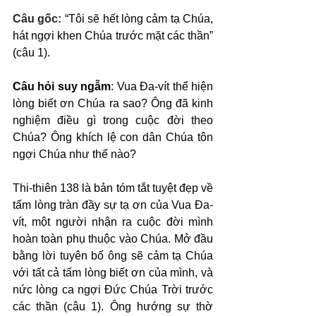
Câu gốc: 
“Tôi sẽ hết lòng cảm tạ Chúa, 
hát ngợi khen Chúa trước mặt các thần” 
(câu 1).
Câu hỏi suy ngẫm
: Vua Đa-vít thể hiện 
lòng biết ơn Chúa ra sao? Ông đã kinh 
nghiệm điều gì trong cuộc đời theo 
Chúa? Ông khích lệ con dân Chúa tôn 
ngợi Chúa như thế nào?
Thi-thiên 138 là bản tóm tắt tuyệt đẹp về 
tấm lòng tràn đầy sự tạ ơn của Vua Đa-
vít, một người nhận ra cuộc đời mình 
hoàn toàn phụ thuộc vào Chúa. Mở đầu 
bằng lời tuyên bố ông sẽ cảm tạ Chúa 
với tất cả tấm lòng biết ơn của mình, và 
nức lòng ca ngợi Đức Chúa Trời trước 
các thần (câu 1). Ông hướng sự thờ 