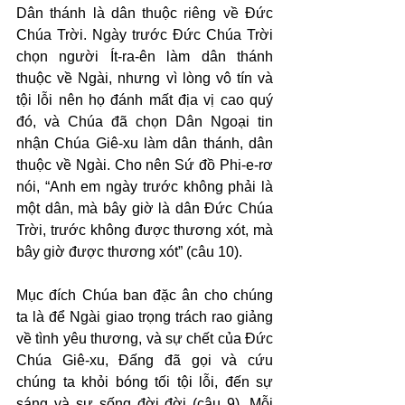
Dân thánh là dân thuộc riêng về Đức 
Chúa Trời. Ngày trước Đức Chúa Trời 
chọn người Ít-ra-ên làm dân thánh 
thuộc về Ngài, nhưng vì lòng vô tín và 
tội lỗi nên họ đánh mất địa vị cao quý 
đó, và Chúa đã chọn Dân Ngoại tin 
nhận Chúa Giê-xu làm dân thánh, dân 
thuộc về Ngài. Cho nên Sứ đồ Phi-e-rơ 
nói, “Anh em ngày trước không phải là 
một dân, mà bây giờ là dân Đức Chúa 
Trời, trước không được thương xót, mà 
bây giờ được thương xót” (câu 10).
Mục đích Chúa ban đặc ân cho chúng 
ta là để Ngài giao trọng trách rao giảng 
về tình yêu thương, và sự chết của Đức 
Chúa Giê-xu, Đấng đã gọi và cứu 
chúng ta khỏi bóng tối tội lỗi, đến sự 
sáng và sự sống đời đời (câu 9). Mỗi 