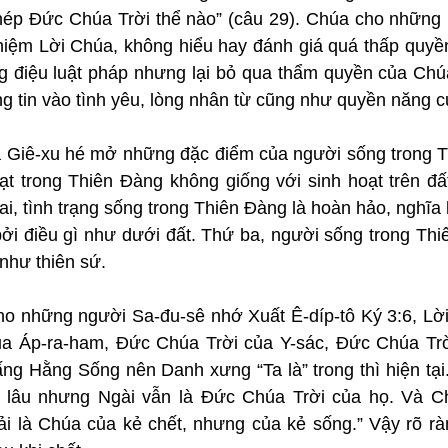
ép Đức Chúa Trời thể nào” (câu 29). Chúa cho những 
hiệm Lời Chúa, không hiểu hay đánh giá quá thấp quyề
 điệu luật pháp nhưng lại bỏ qua thẩm quyền của Chúa
ng tin vào tình yêu, lòng nhân từ cũng như quyền năng 
a Giê-xu hé mở những đặc điểm của người sống trong T
ạt trong Thiên Đàng không giống với sinh hoạt trên đất
i, tình trạng sống trong Thiên Đàng là hoàn hảo, nghĩa l
bởi điều gì như dưới đất. Thứ ba, người sống trong Thi
như thiên sứ.
o những người Sa-đu-sê nhớ Xuất Ê-díp-tô Ký 3:6, Lời
a Áp-ra-ham, Đức Chúa Trời của Y-sác, Đức Chúa Trời
ng Hằng Sống nên Danh xưng “Ta là” trong thì hiện tại.
t lâu nhưng Ngài vẫn là Đức Chúa Trời của họ. Và C
i là Chúa của kẻ chết, nhưng của kẻ sống.” Vậy rõ r