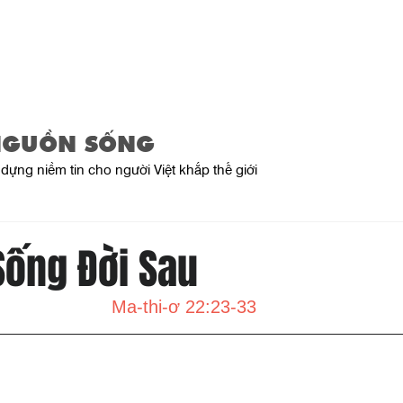
Home
About Us
Product
NGUỒN SỐNG
dựng niềm tin cho người Việt khắp thế giới
Sống Đời Sau
Ma-thi-ơ 22:23-33