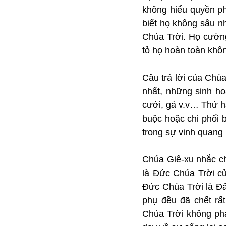
không hiểu quyền ph
biết họ không sâu n
Chúa Trời. Họ cường
tỏ họ hoàn toàn khô
Câu trả lời của Chú
nhất, những sinh ho
cưới, gả v.v… Thứ ha
buộc hoặc chi phối 
trong sự vinh quang 
Chúa Giê-xu nhắc ch
là Đức Chúa Trời củ
Đức Chúa Trời là Đấ
phụ đều đã chết rấ
Chúa Trời không phả