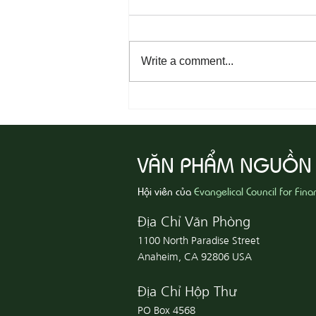
Write a comment...
08-04 Tha Thứ, Lấy Thiện Thắng
Ác
VĂN PHẨM NGUỒN
Hội viên của
Evangelical Council for Fina
Địa Chỉ Văn Phòng
1100 North Paradise Street
Anaheim, CA 92806 USA
Địa Chỉ Hộp Thư
PO Box 4568