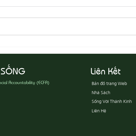
08-03 Đeo Đuổi Sự Công Chính
08-02
 SỐNG
Liên Kết
ncial Accountability (ECFA)
Bản đồ trang Web
Nhà Sách
Sống Với Thánh Kinh
Liên Hệ