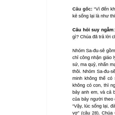
Câu gốc: 
“Vì đến k
kẻ sống lại là như th
Câu hỏi suy ngẫm
gì? Chúa đã trả lời 
Nhóm Sa-đu-sê gồm n
chỉ công nhận giáo l
sứ, ma quỷ, nhấn mạn
thôi. Nhóm Sa-đu-sê
minh không thể có 
không có con, thì n
bảy anh em, và cả b
của bảy người theo 
“Vậy, lúc sống lại, 
vợ” (câu 28). Chúa 