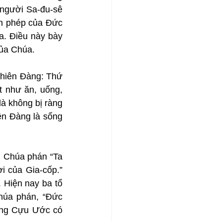
người Sa-đu-sê 
n phép của Đức 
. Điều này bày 
của Chúa.
hiên Đàng: Thứ 
 như ăn, uống, 
à không bị ràng 
ên Đàng là sống 
 Chúa phán “Ta 
 của Gia-cốp.” 
 Hiện nay ba tổ 
húa phán, “Đức 
àng Cựu Ước có 