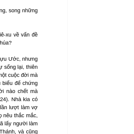
ồng, song những 
ê-xu về vấn đề 
Chúa?
Cựu Ước, nhưng 
sống lại, thiên 
một cuộc đời mà 
 biểu để chứng 
ời nào chết mà 
4). Nhà kia có 
ần lượt làm vợ 
 nêu thắc mắc, 
ã lấy người làm 
Thánh, và cũng 