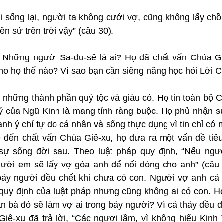
hi sống lại, người ta không cưới vợ, cũng không lấy ch
iên sứ trên trời vậy” (câu 30).
: Những người Sa-đu-sê là ai? Họ đã chất vấn Chúa Gi
cho họ thế nào? Vì sao bạn cần siêng năng học hỏi Lời 
hững thành phần quý tộc và giàu có. Họ tin toàn bộ 
ý của Ngũ Kinh là mang tính ràng buộc. Họ phủ nhận sự 
h ý chí tự do cá nhân và sống thực dụng vì tin chỉ có 
 đến chất vấn Chúa Giê-xu, họ đưa ra một vấn đề tiêu
sự sống đời sau. Theo luật pháp quy định, “Nếu ngư
gười em sẽ lấy vợ góa anh để nối dòng cho anh” (câu 2
ảy người đều chết khi chưa có con. Người vợ anh cả l
quy định của luật pháp nhưng cũng không ai có con. Họ
đàn bà đó sẽ làm vợ ai trong bảy người? Vì cả thảy đều đ
Giê-xu đã trả lời, “Các ngươi lầm, vì không hiểu Kinh 