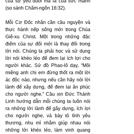
của sự yếu đuối mà là của sức mạnh 
(so sánh Châm-ngôn 16:32).
Mỗi Cơ Đốc nhân cần cầu nguyện và 
thực hành nếp sống mới trong Chúa 
Giê-xu Christ. Một trong những đặc 
điểm của sự đổi mới là thay đổi trong 
lời nói. Chúng ta phải học và sử dụng 
lời nói khéo léo để đem lại ích lợi cho 
người khác. Sứ đồ Phao-lô dạy, “Môi 
miệng anh chị em đừng thốt ra một lời 
ác độc nào, nhưng nếu cần hãy nói lời 
lành để xây dựng, để đem lại ân phúc 
cho người nghe.” Cầu xin Đức Thánh 
Linh hướng dẫn mỗi chúng ta luôn nói 
ra những lời lành để gây dựng, ích lợi 
cho người nghe, và bày tỏ tình yêu 
thương, nhu mì nhằm giúp nhau nói 
những lời khéo léo, làm vinh quang 