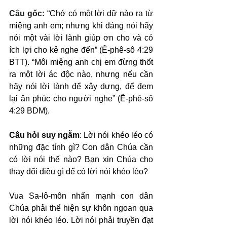
Câu gốc: 
“Chớ có một lời dữ nào ra từ 
miệng anh em; nhưng khi đáng nói hãy 
nói một vài lời lành giúp ơn cho và có 
ích lợi cho kẻ nghe đến” (Ê-phê-sô 4:29 
BTT). “Môi miệng anh chị em đừng thốt 
ra một lời ác độc nào, nhưng nếu cần 
hãy nói lời lành để xây dựng, để đem 
lại ân phúc cho người nghe” (Ê-phê-sô 
4:29 BDM).
Câu hỏi suy ngẫm
: Lời nói khéo léo có 
những đặc tính gì? Con dân Chúa cần 
có lời nói thế nào? Bạn xin Chúa cho 
thay đổi điều gì để có lời nói khéo léo?
Vua Sa-lô-môn nhấn mạnh con dân 
Chúa phải thể hiện sự khôn ngoan qua 
lời nói khéo léo. Lời nói phải truyền đạt 