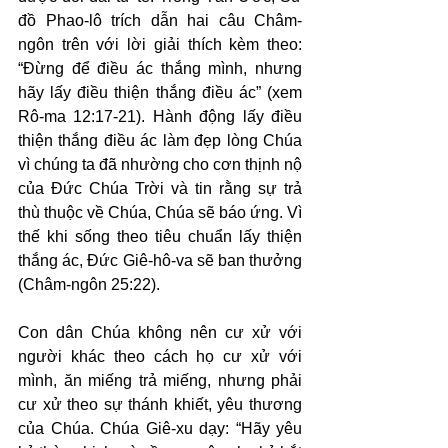
đồ Phao-lô trích dẫn hai câu Châm-
ngôn trên với lời giải thích kèm theo: 
“Đừng để điều ác thắng mình, nhưng 
hãy lấy điều thiện thắng điều ác” (xem 
Rô-ma 12:17-21). Hành động lấy điều 
thiện thắng điều ác làm đẹp lòng Chúa 
vì chúng ta đã nhường cho cơn thịnh nộ 
của Đức Chúa Trời và tin rằng sự trả 
thù thuộc về Chúa, Chúa sẽ báo ứng. Vì 
thế khi sống theo tiêu chuẩn lấy thiện 
thắng ác, Đức Giê-hô-va sẽ ban thưởng 
(Châm-ngôn 25:22).
Con dân Chúa không nên cư xử với 
người khác theo cách họ cư xử với 
mình, ăn miếng trả miếng, nhưng phải 
cư xử theo sự thánh khiết, yêu thương 
của Chúa. Chúa Giê-xu dạy: “Hãy yêu 