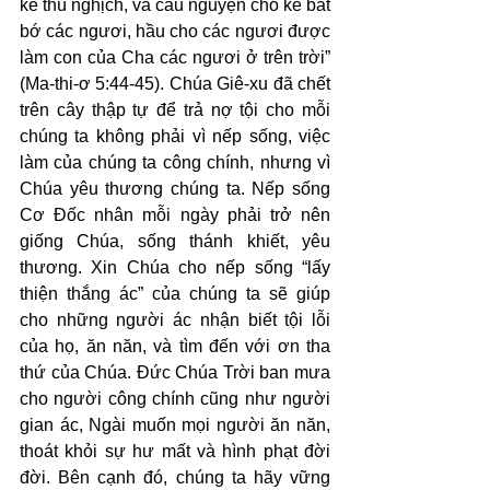
kẻ thù nghịch, và cầu nguyện cho kẻ bắt 
bớ các ngươi, hầu cho các ngươi được 
làm con của Cha các ngươi ở trên trời” 
(Ma-thi-ơ 5:44-45). Chúa Giê-xu đã chết 
trên cây thập tự để trả nợ tội cho mỗi 
chúng ta không phải vì nếp sống, việc 
làm của chúng ta công chính, nhưng vì 
Chúa yêu thương chúng ta. Nếp sống 
Cơ Đốc nhân mỗi ngày phải trở nên 
giống Chúa, sống thánh khiết, yêu 
thương. Xin Chúa cho nếp sống “lấy 
thiện thắng ác” của chúng ta sẽ giúp 
cho những người ác nhận biết tội lỗi 
của họ, ăn năn, và tìm đến với ơn tha 
thứ của Chúa. Đức Chúa Trời ban mưa 
cho người công chính cũng như người 
gian ác, Ngài muốn mọi người ăn năn, 
thoát khỏi sự hư mất và hình phạt đời 
đời. Bên cạnh đó, chúng ta hãy vững 