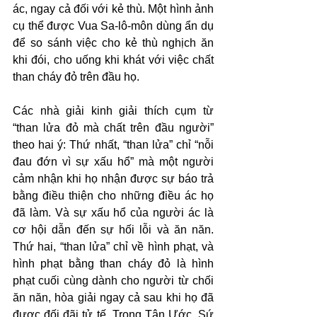
ác, ngay cả đối với kẻ thù. Một hình ảnh 
cụ thể được Vua Sa-lô-môn dùng ẩn dụ 
để so sánh việc cho kẻ thù nghịch ăn 
khi đói, cho uống khi khát với việc chất 
than cháy đỏ trên đầu họ.
Các nhà giải kinh giải thích cụm từ 
“than lửa đỏ mà chất trên đầu người” 
theo hai ý: Thứ nhất, “than lửa” chỉ “nỗi 
đau đớn vì sự xấu hổ” mà một người 
cảm nhận khi họ nhận được sự báo trả 
bằng điều thiện cho những điều ác họ 
đã làm. Và sự xấu hổ của người ác là 
cơ hội dẫn đến sự hối lỗi và ăn năn. 
Thứ hai, “than lửa” chỉ về hình phạt, và 
hình phạt bằng than cháy đỏ là hình 
phạt cuối cùng dành cho người từ chối 
ăn năn, hòa giải ngay cả sau khi họ đã 
được đối đãi tử tế. Trong Tân Ước, Sứ 