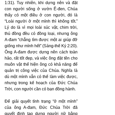
1:31). Tuy nhiên, khi dựng nên và đặt 
con người sống ở vườn Ê-đen, Chúa 
thấy có một điều ở con người, đó là 
“Loài người ở một mình thì không tốt.” 
Lý do là vì mọi loài súc vật, chim trời, 
thú đồng đều có đồng loại, nhưng ông 
A-đam “chẳng tìm được một ai giúp đỡ 
giống như mình hết” (Sáng-thế Ký 2:20). 
Ông A-đam được dựng nên cách toàn 
hảo, rất tốt đẹp, và việc ông đặt tên cho 
muôn vật thể hiện ông có khả năng để 
quản trị công việc của Chúa. Nghĩa là 
dù một mình vẫn có thể làm việc được, 
nhưng trong kế hoạch của Đức Chúa 
Trời, con người cần có bạn đồng hành.
Để giải quyết tình trạng “ở một mình” 
của ông A-đam, Đức Chúa Trời đã 
quyết định tạo dựng người nữ bằng 